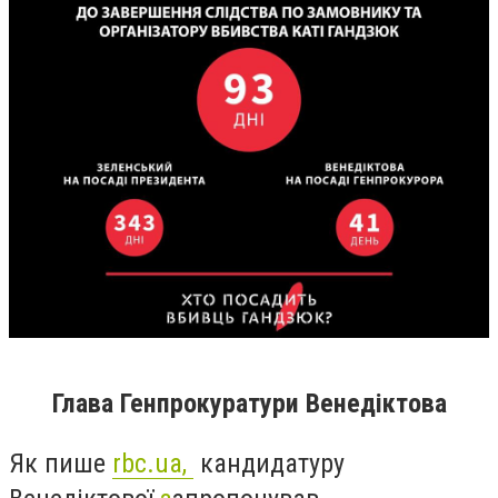
Глава Генпрокуратури Венедіктова
Як пише
rbc.ua,
кандидатуру