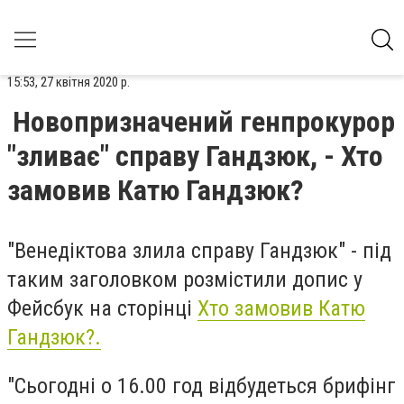
15:53, 27 квітня 2020 р.
Новопризначений генпрокурор
"зливає" справу Гандзюк, - Хто
замовив Катю Гандзюк?
"Венедіктова злила справу Гандзюк" - під
таким заголовком розмістили допис у
Фейсбук на сторінці
Хто замовив Катю
Гандзюк?.
"Сьогодні о 16.00 год відбудеться брифінг