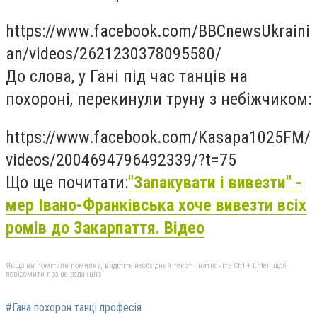
https://www.facebook.com/BBCnewsUkraini
an/videos/2621230378095580/
До слова, у Гані під час танців на
похороні, перекинули труну з небіжчиком:
https://www.facebook.com/Kasapa1025FM/
videos/2004694796492339/?t=75
Що ще почитати:
"Запакувати і вивезти" -
мер Івано-Франківська хоче вивезти всіх
ромів до Закарпаття. Відео
Якщо ви помітили помилку, виділіть необхідний текст і натисніть Ctrl + Enter, щоб
повідомити про це редакцію
#Гана похорон танці професія