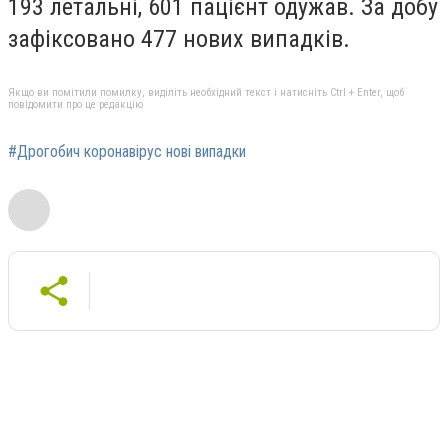
193 летальні, 601 пацієнт одужав. За добу
зафіксовано 477 нових випадків.
Якщо ви помітили помилку, виділіть необхідний текст і натисніть Ctrl + Enter, щоб
повідомити про це редакцію
#Дрогобич коронавірус нові випадки