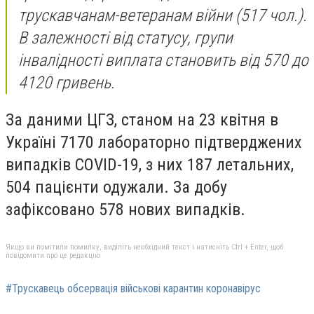
трускавчанам-ветеранам війни (517 чол.).
В залежності від статусу, групи
інвалідності виплата становить від 570 до
4120 гривень.
За даними ЦГЗ, станом на 23 квітня в
Україні 7170 лабораторно підтверджених
випадків COVID-19, з них 187 летальних,
504 пацієнти одужали. За добу
зафіксовано 578 нових випадків.
Якщо ви помітили помилку, виділіть необхідний текст і натисніть Ctrl + Enter, щоб
повідомити про це редакцію
#Трускавець обсервація військові карантин коронавірус