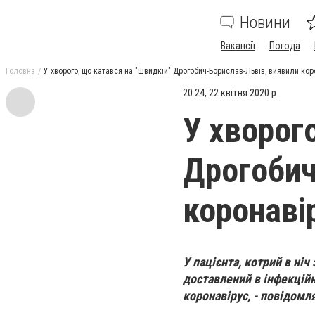
Новини
Вакансії
Погода
Головна
У хворого, що катався на "швидкій" Дрогобич-Борислав-Львів, виявили кор
20:24, 22 квітня 2020 р.
У хворог
Дрогобич
коронаві
У пацієнта, котрий в ні
доставлений в інфекцій
коронавірус, - повідомля