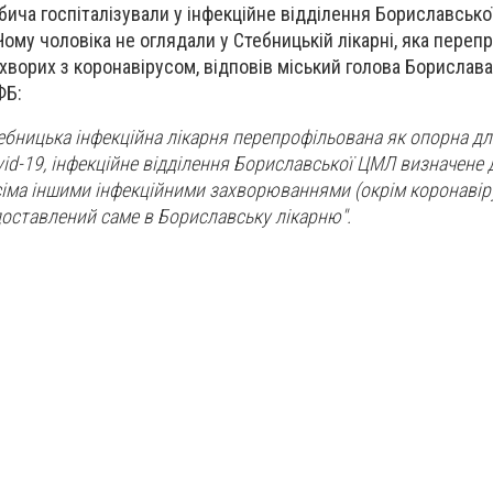
бича госпіталізували у
інфекційне відділення Бориславсько
Чому чоловіка не оглядали у Стебницькій лікарні, яка
перепр
 хворих з коронавірусом, відповів
міський голова Борислава
 ФБ
:
тебницька інфекційна лікарня перепрофільована як опорна д
vid-19, інфекційне відділення Бориславської ЦМЛ визначене
 всіма іншими інфекційними захворюваннями (окрім коронавір
оставлений саме в Бориславську лікарню".