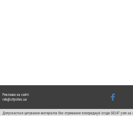
Реклама на сайті:
rek@citysites.ua
Допускається цитування матеріалів без отримання попередньої згоди 03247.com.ua з
систем гіперпосилання на цитовані статті не нижче другого абзацу в тексті або в я
Матеріали з плашками "Новини компаній", "Промо", "Партнерський матеріал", "Партнер