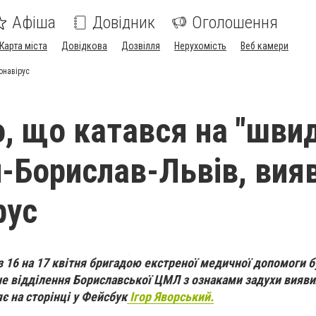
Афіша
Довідник
Оголошення
Карта міста
Довідкова
Дозвілля
Нерухомість
Веб камери
онавірус
о, що катався на "швид
-Борислав-Львів, вия
рус
ч з 16 на 17 квітня бригадою екстреної медичної допомоги б
не відділення Бориславської ЦМЛ з ознаками задухи вияв
є на сторінці у Фейсбук
Ігор Яворський.