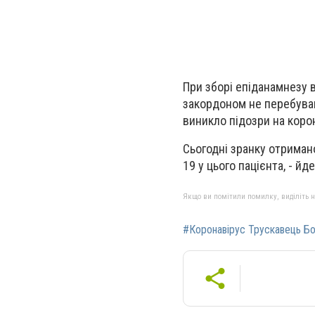
При зборі епіданамнезу в
закордоном не перебував 
виникло підозри на кор
Сьогодні зранку отриман
19 у цього пацієнта, - йд
Якщо ви помітили помилку, виділіть нео
#Коронавірус Трускавець Бо