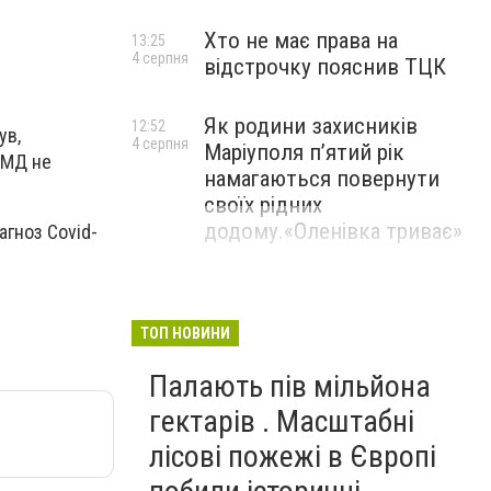
Хто не має права на
13:25
4 серпня
відстрочку пояснив ТЦК
Як родини захисників
12:52
ув,
4 серпня
Маріуполя пʼятий рік
 ЕМД не
намагаються повернути
своїх рідних
додому.«Оленівка триває»
агноз Covid-
ТОП НОВИНИ
Палають пів мільйона
гектарів . Масштабні
лісові пожежі в Європі