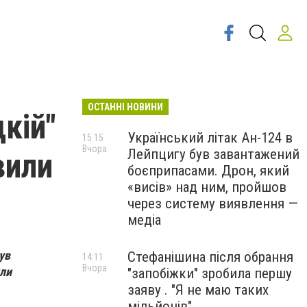
ОСТАННІ НОВИНИ
кій"
Український літак Ан-124 в
15:15
Вчора
Лейпцигу був завантажений
вили
боєприпасами. Дрон, який
«висів» над ним, пройшов
через систему виявлення —
медіа
ув
Стефанішина після обрання
14:11
Вчора
или
"запобіжки" зробила першу
заяву . "Я не маю таких
мільйонів"