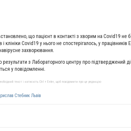
становлено, що пацієнт в контакті з хворим на Covid19 не б
і клініки Covіd19 у нього не спостерігало
сь, у працівників
онавірусне захворювання.
о результати з Лабораторного центру про підтверджений ді
еться у повідомленні.
бхідний текст і натисніть Ctrl + Enter, щоб повідомити про це редакцію
рислав Стебник Львів