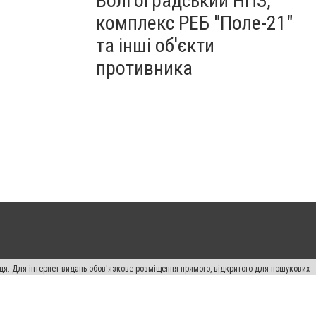
Волгоградський НПЗ,
комплекс РЕБ "Поле-21"
та інші об'єкти
противника
вця. Для інтернет-видань обов'язкове розміщення прямого, відкритого для пошукових
лама" публікуються на правах реклами.