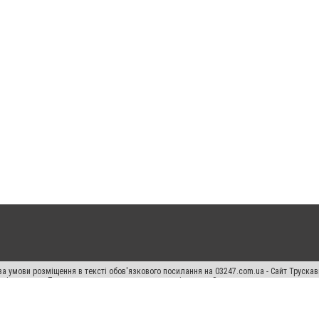
а умови розміщення в тексті обов'язкового посилання на 03247.com.ua - Сайт Труска
кості джерела. Порушення виняткових прав переслідується Законом.
ський спецпроєкт", "Політичні новини", "Пресреліз", "PR", "Офіційно", "Політична рек