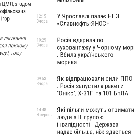
ї ЦМЛ, згодом
офільована
У Ярославлі палає НПЗ
12:15
 Ігор
Вчора
«Славнєфть-ЯНОС»
ля лікування
Росія вдарила по
10:25
 для прийому
Вчора
суховантажу у Чорному морі
усу), тому
. Вбила українського
моряка
Як відпрацювали сили ППО
09:53
Вчора
. Росія запустила ракети
"Онікс", Х-31П та 101 БпЛА
Які пільги можуть отримати
14:48
4 серпня
люди з III групою
інвалідності . Держава
надає більше, ніж здається