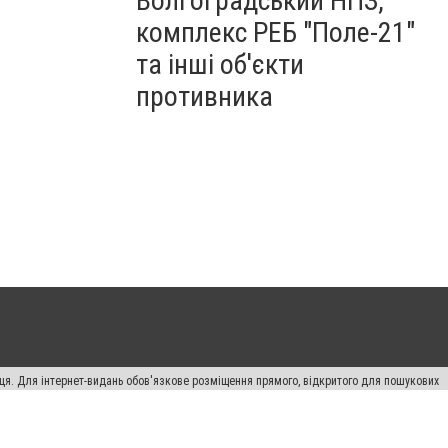
Волгоградський НПЗ,
комплекс РЕБ "Поле-21"
та інші об'єкти
противника
вця. Для інтернет-видань обов'язкове розміщення прямого, відкритого для пошукових
лама" публікуються на правах реклами.