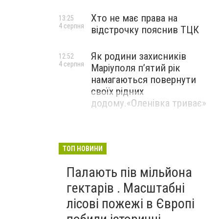
Хто не має права на
13:25
4 серпня
відстрочку пояснив ТЦК
Як родини захисників
12:52
4 серпня
Маріуполя пʼятий рік
намагаються повернути
своїх рідних
додому.«Оленівка триває»
ТОП НОВИНИ
Палають пів мільйона
гектарів . Масштабні
лісові пожежі в Європі