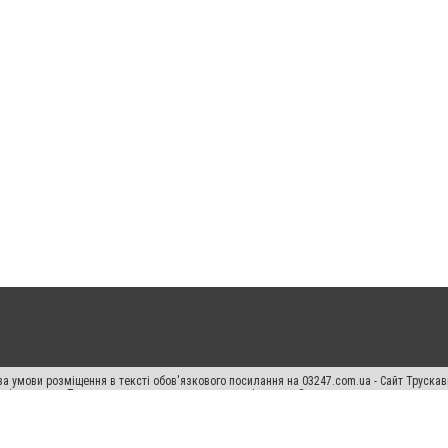
а умови розміщення в тексті обов'язкового посилання на 03247.com.ua - Сайт Труска
кості джерела. Порушення виняткових прав переслідується Законом.
ський спецпроєкт", "Політичні новини", "Пресреліз", "PR", "Офіційно", "Політична рек