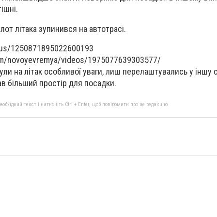
тішні.
ілот літака зупинився на автотрасі.
tatus/1250871895022600193
om/novoyevremya/videos/1975077639303577/
нули на літак особливої уваги, лиш перелаштувались у іншу 
мав більший простір для посадки.
бхідний текст і натисніть Ctrl + Enter, щоб повідомити про це редакцію