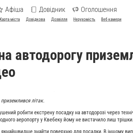
Афіша
Довідник
Оголошення
Карта міста
Довідкова
Дозвілля
Нерухомість
Веб камери
 на автодорогу призем
део
 приземлився літак.
ушений робити екстрену посадку на автодорозі через техні
родного аеропорту у
Квебеку йому не вистачило лиш трішки
в якнайшвидше знайти поверхню для посадки. В іншому вип