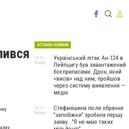
ОСТАННІ НОВИНИ
лився
Український літак Ан-124 в
15:15
Вчора
Лейпцигу був завантажений
боєприпасами. Дрон, який
«висів» над ним, пройшов
через систему виявлення —
медіа
Стефанішина після обрання
14:11
чну
Вчора
"запобіжки" зробила першу
.
заяву . "Я не маю таких
адку,
мільйонів"