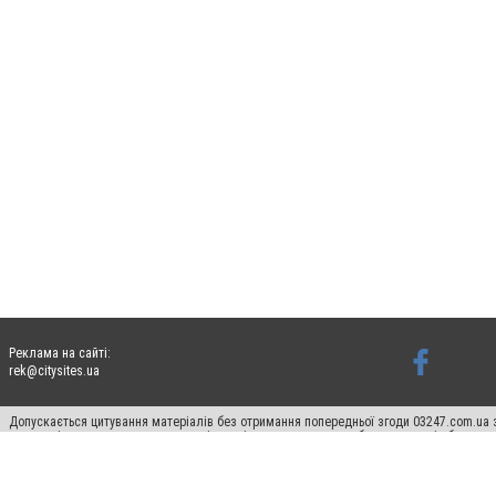
Реклама на сайті:
rek@citysites.ua
Допускається цитування матеріалів без отримання попередньої згоди 03247.com.ua з
систем гіперпосилання на цитовані статті не нижче другого абзацу в тексті або в я
Матеріали з плашками "Новини компаній", "Промо", "Партнерський матеріал", "Партнер