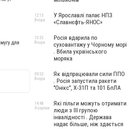
У Ярославлі палає НПЗ
12:15
Вчора
«Славнєфть-ЯНОС»
Росія вдарила по
10:25
смугу для
Вчора
суховантажу у Чорному морі
. Вбила українського
моряка
Як відпрацювали сили ППО
09:53
Вчора
. Росія запустила ракети
"Онікс", Х-31П та 101 БпЛА
Які пільги можуть отримати
14:48
4 серпня
люди з III групою
інвалідності . Держава
надає більше, ніж здається