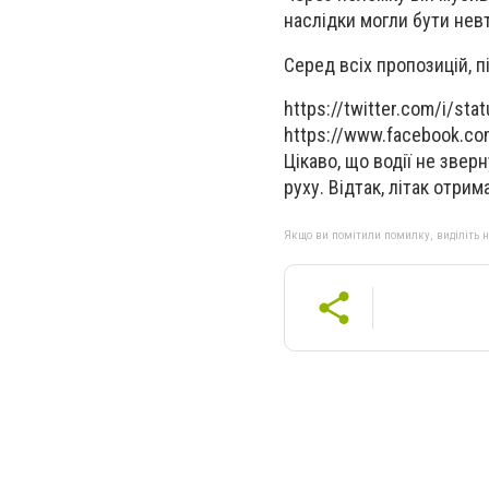
наслідки могли бути нев
Серед всіх пропозицій, п
https://twitter.com/i/s
https://www.facebook.c
Цікаво, що водії не звер
руху. Відтак, літак отри
Якщо ви помітили помилку, виділіть нео