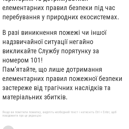
е
лементарних правил безпеки під час
перебування у природних екосистемах.
В разі виникнення пожежі чи іншої
надзвичайної ситуації негайно
викликайте Службу порятунку за
номером 101!
Пам’ятайте, що лише дотримання
елементарних правил пожежної безпеки
застереже від трагічних наслідків та
матеріальних збитків.
Якщо ви помітили помилку, виділіть необхідний текст і натисніть Ctrl + Enter, щоб
повідомити про це редакцію