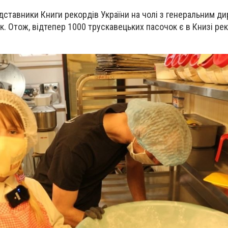
дставники Книги рекордів України на чолі з генеральним ди
к. Отож, відтепер 1000 трускавецьких пасочок є в Книзі ре