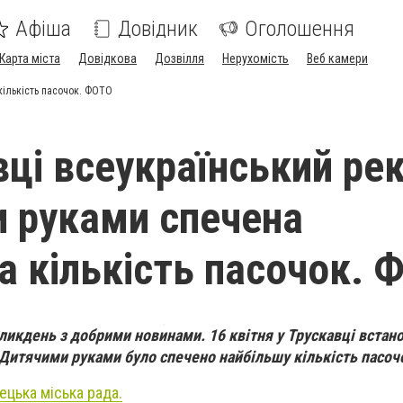
Афіша
Довідник
Оголошення
Карта міста
Довідкова
Дозвілля
Нерухомість
Веб камери
кількість пасочок. ФОТО
вці всеукраїнський ре
 руками спечена
а кількість пасочок. 
еликдень з добрими новинами.
16 квітня у Трускавці встан
 Дитячими руками було спечено найбільшу кількість пасоч
ецька міська рада.