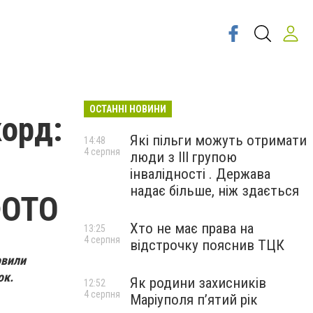
ОСТАННІ НОВИНИ
корд:
Які пільги можуть отримати
14:48
4 серпня
люди з III групою
інвалідності . Держава
надає більше, ніж здається
ФОТО
Хто не має права на
13:25
4 серпня
відстрочку пояснив ТЦК
овили
ок.
Як родини захисників
12:52
4 серпня
Маріуполя пʼятий рік