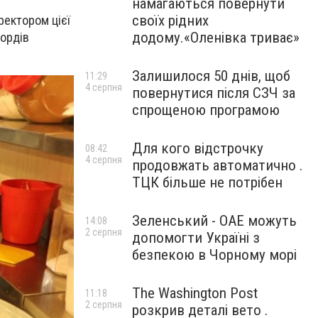
намагаються повернути
своїх рідних
ректором цієї
додому.«Оленівка триває»
кордів
Залишилося 50 днів, щоб
11:29
4 серпня
повернутися після СЗЧ за
спрощеною програмою
Для кого відстрочку
08:42
4 серпня
продовжать автоматично .
ТЦК більше не потрібен
Зеленський - ОАЕ можуть
14:08
2 серпня
допомогти Україні з
безпекою в Чорному морі
The Washington Post
11:18
2 серпня
розкрив деталі вето .