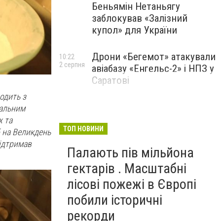
Беньямін Нетаньягу
заблокував «Залізний
купол» для України
Дрони «Бегемот» атакували
10:22
2 серпня
авіабазу «Енгельс-2» і НПЗ у
Саратові
одить з
кальним
х та
ТОП НОВИНИ
б на Великдень
підтримав
Палають пів мільйона
гектарів . Масштабні
лісові пожежі в Європі
побили історичні
рекорди