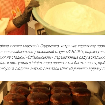
річна киянка Анастасія Євдоченко, котра час карантину пров
вчинка займається у вокальній студії «PARADIZ», відома уні
їни на стадіоні «Олімпійський», переможниця ряду вокальни
Настя виступила з ініціативою напекти так багато пасок, що
ребуюча людина. Батько Анастасії Олег Євдоченко відразу 