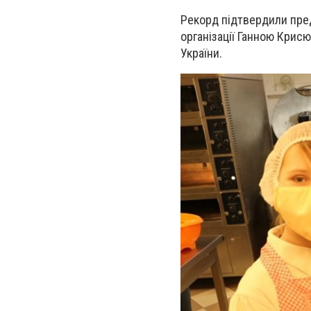
Рекорд підтвердили п
ре
організації Ганною Крисю
України.