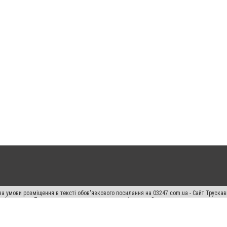
а умови розміщення в тексті обов'язкового посилання на 03247.com.ua - Сайт Труска
кості джерела. Порушення виняткових прав переслідується Законом.
ський спецпроєкт", "Політичні новини", "Пресреліз", "PR", "Офіційно", "Політична рек