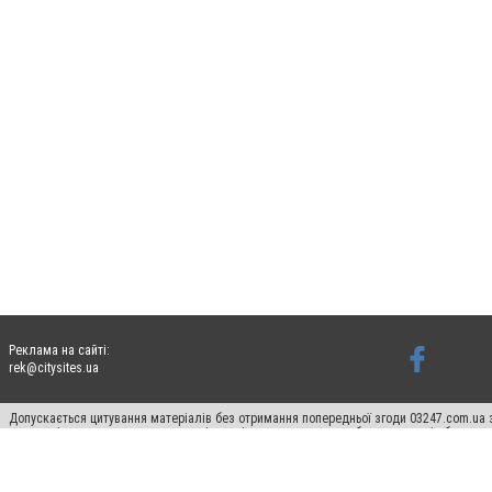
Реклама на сайті:
rek@citysites.ua
Допускається цитування матеріалів без отримання попередньої згоди 03247.com.ua з
систем гіперпосилання на цитовані статті не нижче другого абзацу в тексті або в я
Матеріали з плашками "Новини компаній", "Промо", "Партнерський матеріал", "Партнер