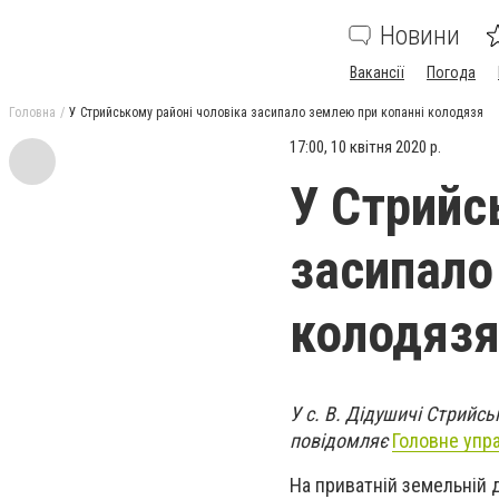
Новини
Вакансії
Погода
Головна
У Стрийському районі чоловіка засипало землею при копанні колодязя
17:00, 10 квітня 2020 р.
У Стрийс
засипало
колодяз
У с. В. Дідушичі Стрийс
повідомляє
Головне упра
На приватній земельній д