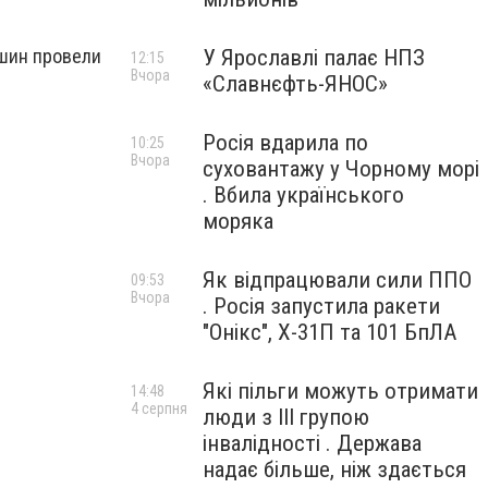
У Ярославлі палає НПЗ
ршин провели
12:15
Вчора
«Славнєфть-ЯНОС»
Росія вдарила по
10:25
Вчора
суховантажу у Чорному морі
. Вбила українського
моряка
Як відпрацювали сили ППО
09:53
Вчора
. Росія запустила ракети
"Онікс", Х-31П та 101 БпЛА
Які пільги можуть отримати
14:48
4 серпня
люди з III групою
інвалідності . Держава
надає більше, ніж здається