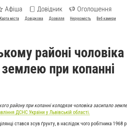
Афіша
Довідник
Оголошення
Карта міста
Довідкова
Дозвілля
Нерухомість
Веб камери
ькому районі чоловіка
 землею при копанні
я
ького району при копанні колодязя чоловіка засипало земл
вління ДСНС України у Львівській області.
ілянці стався зсув ґрунту, в наслідок чого
робітника 1968 