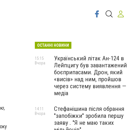
ОСТАННІ НОВИНИ
Український літак Ан-124 в
15:15
Вчора
Лейпцигу був завантажений
боєприпасами. Дрон, який
«висів» над ним, пройшов
через систему виявлення —
медіа
ею,
Стефанішина після обрання
14:11
Вчора
"запобіжки" зробила першу
заяву . "Я не маю таких
року
мільйонів"