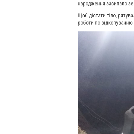
народження засипало зем
Щоб дістати тіло, рятув
роботи по
відкопуванню ч