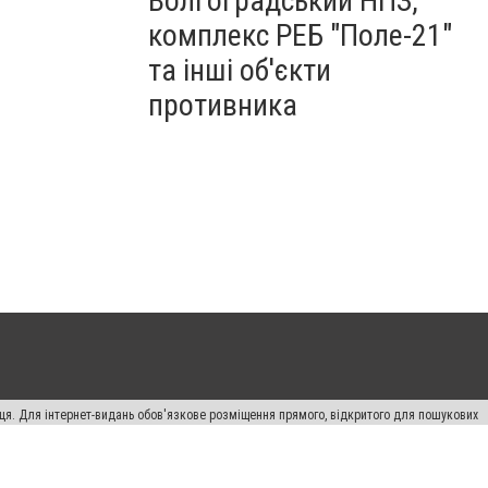
Волгоградський НПЗ,
комплекс РЕБ "Поле-21"
та інші об'єкти
противника
вця. Для інтернет-видань обов'язкове розміщення прямого, відкритого для пошукових
лама" публікуються на правах реклами.