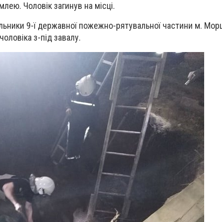
лею. Чоловік загинув на місці.
альники 9-ї державної пожежно-рятувальної частини м. Мо
оловіка з-під завалу.