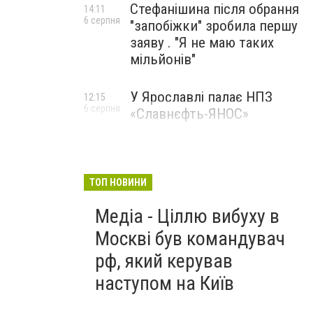
Стефанішина після обрання
14:11
6 серпня
"запобіжки" зробила першу
заяву . "Я не маю таких
мільйонів"
У Ярославлі палає НПЗ
12:15
6 серпня
«Славнєфть-ЯНОС»
ТОП НОВИНИ
Медіа - Ціллю вибуху в
Москві був командувач
рф, який керував
наступом на Київ