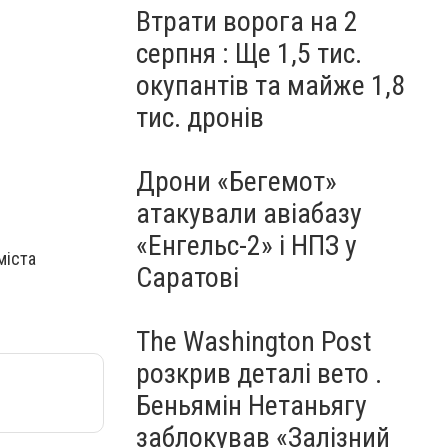
Втрати ворога на 2
серпня : Ще 1,5 тис.
окупантів та майже 1,8
тис. дронів
Дрони «Бегемот»
атакували авіабазу
«Енгельс-2» і НПЗ у
міста
Саратові
The Washington Post
розкрив деталі вето .
Беньямін Нетаньягу
заблокував «Залізний