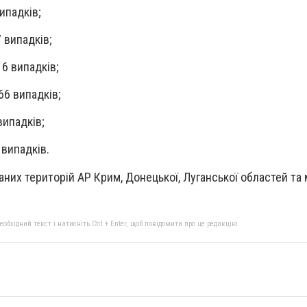
ипадків;
 випадків;
6 випадків;
66 випадків;
випадків;
 випадків.
них територій АР Крим, Донецької, Луганської областей та 
бхідний текст і натисніть Ctrl + Enter, щоб повідомити про це редакцію