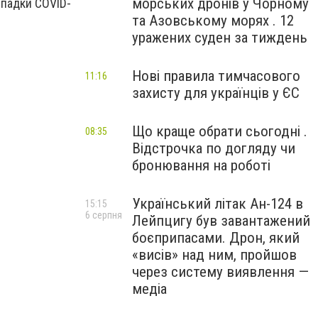
морських дронів у Чорному
ипадки COVID-
та Азовському морях . 12
уражених суден за тиждень
Нові правила тимчасового
11:16
захисту для українців у ЄС
Що краще обрати сьогодні .
08:35
Відстрочка по догляду чи
бронювання на роботі
Український літак Ан-124 в
15:15
6 серпня
Лейпцигу був завантажений
боєприпасами. Дрон, який
«висів» над ним, пройшов
через систему виявлення —
медіа