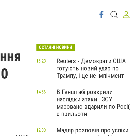
ОСТАННІ НОВИНИ
ення
Reuters - Демократи США
15:23
готують новий удар по
10
Трампу, і це не імпічмент
В Генштабі розкрили
14:56
наслідки атаки . ЗСУ
масовано вдарили по Росії,
є прильоти
Мадяр розповів про успіхи
12:33