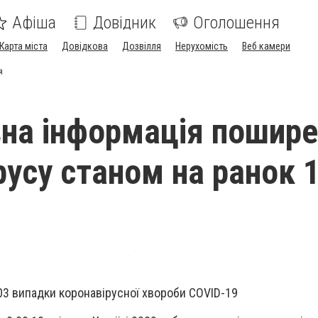
Афіша
Довідник
Оголошення
Карта міста
Довідкова
Дозвілля
Нерухомість
Веб камери
я
на інформація пошир
русу станом на ранок 
203 випадки коронавірусної хвороби COVID-19