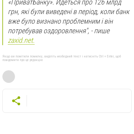
«ПриватБанку». Йдеться про 126 млрд
грн, які були виведені в період, коли банк
вже було визнано проблемним і він
потребував оздоровлення", - пише
zaxid.net.
Якщо ви помітили помилку, виділіть необхідний текст і натисніть Ctrl + Enter, щоб
повідомити про це редакцію