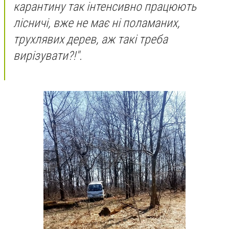
карантину так інтенсивно працюють
лісничі, вже не має ні поламаних,
трухлявих дерев, аж такі треба
вирізувати?!".