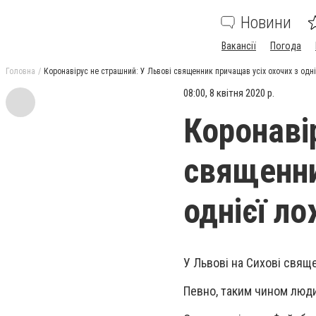
Новини
Вакансії
Погода
Головна
Коронавірус не страшний: У Львові священник причащав усіх охочих з одн
08:00, 8 квітня 2020 р.
Коронаві
священни
однієї л
У Львові на Сихові свящ
Певно, таким чином люди