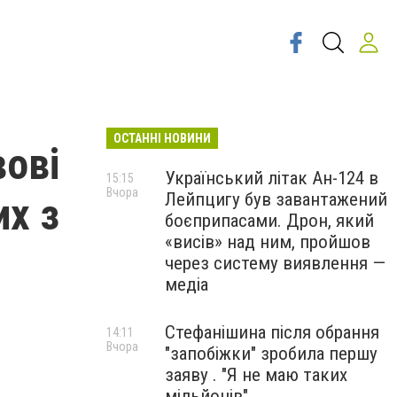
ОСТАННІ НОВИНИ
вові
Український літак Ан-124 в
15:15
Вчора
Лейпцигу був завантажений
их з
боєприпасами. Дрон, який
«висів» над ним, пройшов
через систему виявлення —
медіа
Стефанішина після обрання
14:11
Вчора
"запобіжки" зробила першу
заяву . "Я не маю таких
мільйонів"