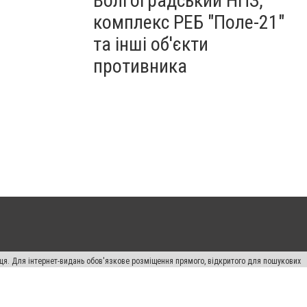
Волгоградський НПЗ,
комплекс РЕБ "Поле-21"
та інші об'єкти
противника
вця. Для інтернет-видань обов'язкове розміщення прямого, відкритого для пошукових
лама" публікуються на правах реклами.