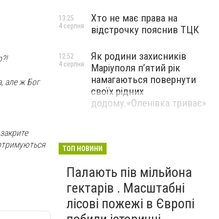
Хто не має права на
13:25
4 серпня
відстрочку пояснив ТЦК
Як родини захисників
12:52
?!
4 серпня
Маріуполя пʼятий рік
намагаються повернути
, але ж Бог
своїх рідних
додому.«Оленівка триває»
,закрите
і,дотримуються
ТОП НОВИНИ
Палають пів мільйона
гектарів . Масштабні
лісові пожежі в Європі