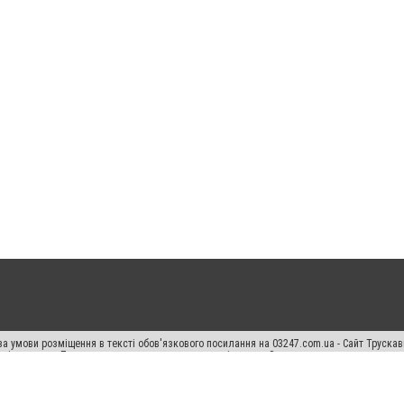
а умови розміщення в тексті обов'язкового посилання на 03247.com.ua - Сайт Труска
кості джерела. Порушення виняткових прав переслідується Законом.
ський спецпроєкт", "Політичні новини", "Пресреліз", "PR", "Офіційно", "Політична рек