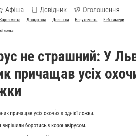
Афіша
Довідник
Оголошення
Карта міста
Довідкова
Дозвілля
Нерухомість
Веб камери
ієї ложки
рус не страшний: У Ль
к причащав усіх охоч
ожки
еник причащав усіх охочих з однієї ложки.
 вирішили боротись з коронавірусом.