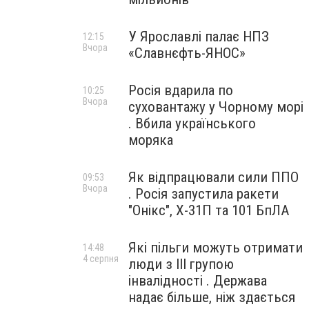
У Ярославлі палає НПЗ
12:15
Вчора
«Славнєфть-ЯНОС»
Росія вдарила по
10:25
Вчора
суховантажу у Чорному морі
. Вбила українського
моряка
Як відпрацювали сили ППО
09:53
Вчора
. Росія запустила ракети
"Онікс", Х-31П та 101 БпЛА
Які пільги можуть отримати
14:48
4 серпня
люди з III групою
інвалідності . Держава
надає більше, ніж здається