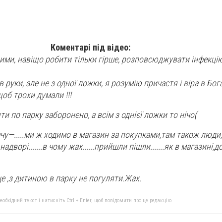
Коментарі під відео:
ними, навіщо робити тільки гірше, розповсюджувати інфекцію
 руки, але не з одної ложки, я розумію причастя і віра в Бога
об трохи думали !!!
ти по парку заборонено, а всім з однієї ложки то нічо(
чу—.....ми ж ходимо в магазин за покупками,там також люди
 надворі.......в чому жах......прийшли пішли.......як в магазин
е ,з дитиною в парку не погуляти.Жах.
бхідний текст і натисніть Ctrl + Enter, щоб повідомити про це редакцію