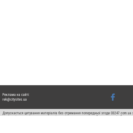
Реклама на сайті:
rek@citysites.ua
Допускається цитування матеріалів без отримання попередньої згоди 03247.com.ua з
систем гіперпосилання на цитовані статті не нижче другого абзацу в тексті або в я
Матеріали з плашками "Новини компаній", "Промо", "Партнерський матеріал", "Партнер