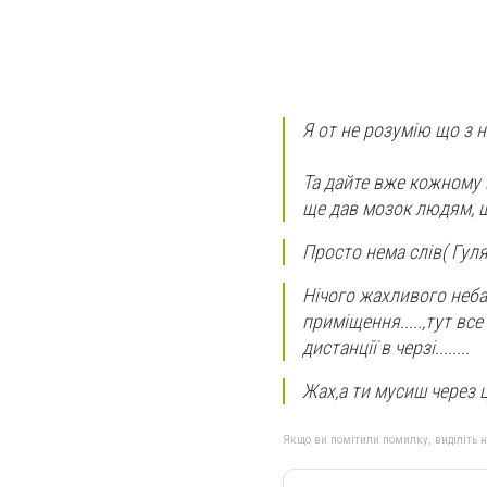
Я от не розумію що з 
Та дайте вже кожному в
ще дав мозок людям, щ
Просто нема слів( Гуля
Нічого жахливого неба
приміщення.....,тут все
дистанції в черзі........
Жах,а ти мусиш через ц
Якщо ви помітили помилку, виділіть нео