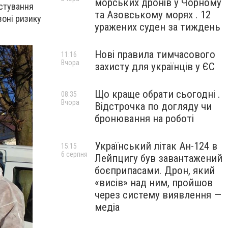
морських дронів у Чорному
естування
та Азовському морях . 12
зоні ризику
уражених суден за тиждень
Нові правила тимчасового
11:16
Вчора
захисту для українців у ЄС
Що краще обрати сьогодні .
08:35
Вчора
Відстрочка по догляду чи
бронювання на роботі
Український літак Ан-124 в
15:15
6 серпня
Лейпцигу був завантажений
боєприпасами. Дрон, який
«висів» над ним, пройшов
через систему виявлення —
медіа