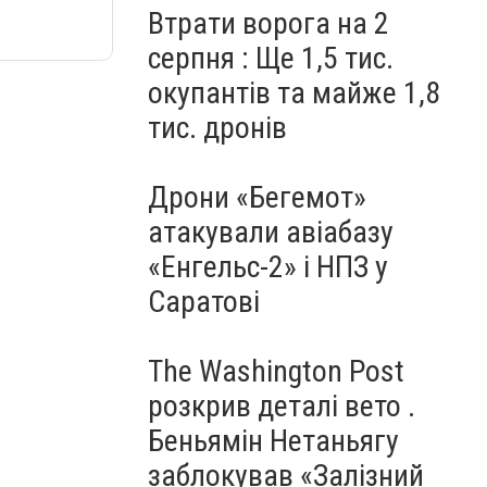
Втрати ворога на 2
серпня : Ще 1,5 тис.
окупантів та майже 1,8
тис. дронів
Дрони «Бегемот»
атакували авіабазу
«Енгельс-2» і НПЗ у
Саратові
The Washington Post
розкрив деталі вето .
Беньямін Нетаньягу
заблокував «Залізний