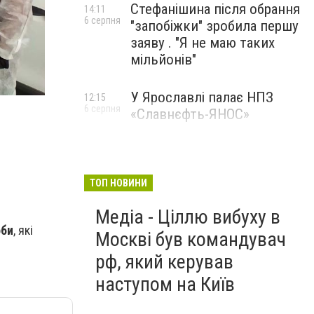
Стефанішина після обрання
14:11
6 серпня
"запобіжки" зробила першу
заяву . "Я не маю таких
мільйонів"
Бориславська міська рада
У Ярославлі палає НПЗ
12:15
6 серпня
«Славнєфть-ЯНОС»
ТОП НОВИНИ
Медіа - Ціллю вибуху в
оби
, які
Москві був командувач
рф, який керував
наступом на Київ