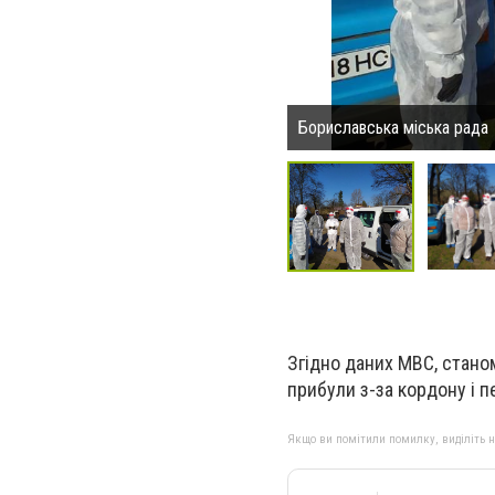
Бориславська міська рада
Згідно даних МВС, станом
прибули з-за кордону і п
Якщо ви помітили помилку, виділіть нео