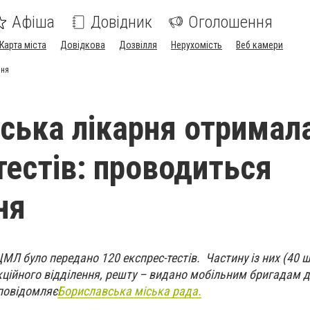
Афіша
Довідник
Оголошення
Карта міста
Довідкова
Дозвілля
Нерухомість
Веб камери
ння
ська лікарня отримал
тестів: проводиться
ня
МЛ було передано 120 експрес-тестів. Частину із них (40 ш
кційного відділення, решту – видано мобільним бригадам 
 повідомляє
Бориславська міська рада.