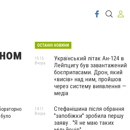
ОСТАННІ НОВИНИ
аном
Український літак Ан-124 в
15:15
Вчора
Лейпцигу був завантажений
боєприпасами. Дрон, який
«висів» над ним, пройшов
через систему виявлення —
медіа
Стефанішина після обрання
абораторно
14:11
Вчора
"запобіжки" зробила першу
 було
заяву . "Я не маю таких
мільйонів"