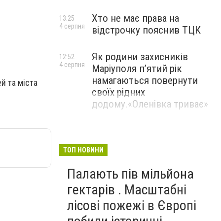
Хто не має права на
13:25
4 серпня
відстрочку пояснив ТЦК
Як родини захисників
12:52
4 серпня
Маріуполя пʼятий рік
намагаються повернути
й та міста
своїх рідних
додому.«Оленівка триває»
ТОП НОВИНИ
Палають пів мільйона
гектарів . Масштабні
лісові пожежі в Європі