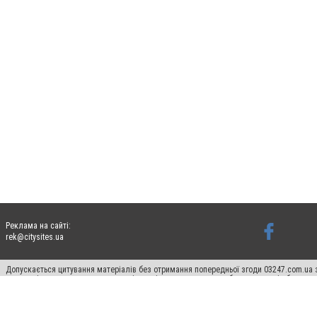
Реклама на сайті:
rek@citysites.ua
Допускається цитування матеріалів без отримання попередньої згоди 03247.com.ua з
систем гіперпосилання на цитовані статті не нижче другого абзацу в тексті або в я
Матеріали з плашками "Новини компаній", "Промо", "Партнерський матеріал", "Партнер