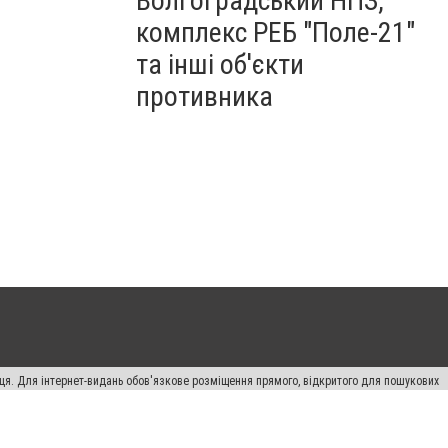
Волгоградський НПЗ,
комплекс РЕБ "Поле-21"
та інші об'єкти
противника
вця. Для інтернет-видань обов'язкове розміщення прямого, відкритого для пошукових
лама" публікуються на правах реклами.