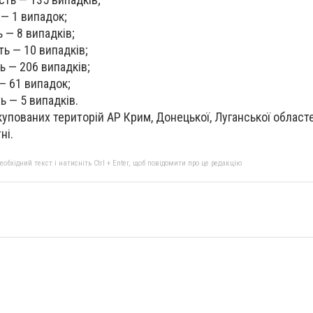
 — 1 випадок;
 — 8 випадків;
ь — 10 випадків;
ь — 206 випадків;
— 61 випадок;
ь — 5 випадків.
купованих територій АР Крим, Донецької, Луганської областе
ні.
бхідний текст і натисніть Ctrl + Enter, щоб повідомити про це редакцію