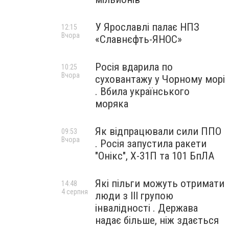
У Ярославлі палає НПЗ
12:15
Вчора
«Славнєфть-ЯНОС»
Росія вдарила по
10:25
Вчора
суховантажу у Чорному морі
. Вбила українського
моряка
Як відпрацювали сили ППО
09:53
Вчора
. Росія запустила ракети
"Онікс", Х-31П та 101 БпЛА
Які пільги можуть отримати
14:48
4 серпня
люди з III групою
інвалідності . Держава
надає більше, ніж здається