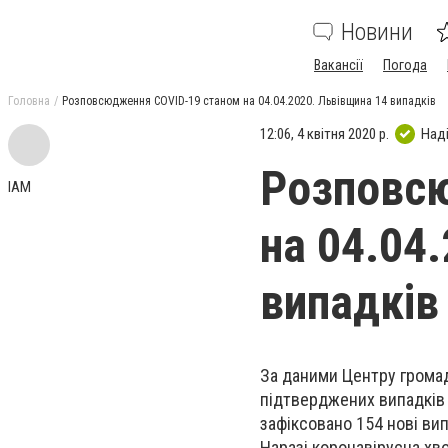
Новини
Вакансії
Погода
Головна
Розповсюдження COVID-19 станом на 04.04.2020. Львівщина 14 випадків
12:06, 4 квітня 2020 р.
Над
Розповс
IAM
на 04.04
випадків
За даними Центру громадс
підтверджених випадків C
зафіксовано 154 нові ви
Наразі коронавірусна хв