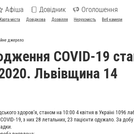
Афіша
Довідник
Оголошення
Карта міста
Довідкова
Дозвілля
Нерухомість
Веб камери
ійне джерело
юдження COVID-19 ст
.2020. Львівщина 14
ького здоров’я, станом на 10:00 4 квітня в Україні 1096 л
OVID-19, з них 28 летальних, 23 пацієнти одужало. За добу
падки.
ороба виявлена: