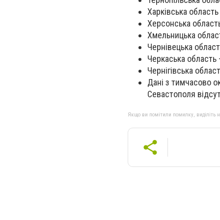
Харківська область
Херсонська область
Хмельницька област
Чернівецька област
Черкаська область 
Чернігівська област
Дані з тимчасово о
Севастополя відсут
Якщо ви помітили помилку, виділіть нео