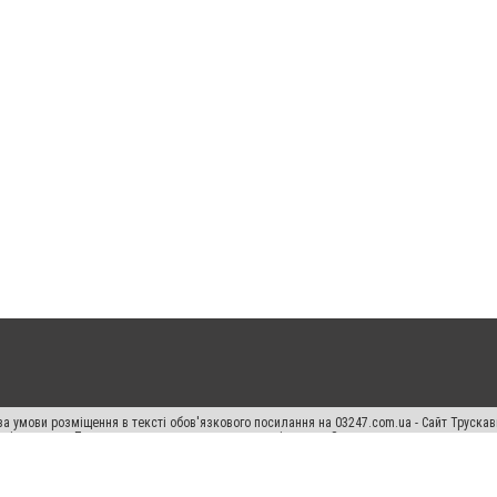
а умови розміщення в тексті обов'язкового посилання на 03247.com.ua - Сайт Труска
кості джерела. Порушення виняткових прав переслідується Законом.
ський спецпроєкт", "Політичні новини", "Пресреліз", "PR", "Офіційно", "Політична рек