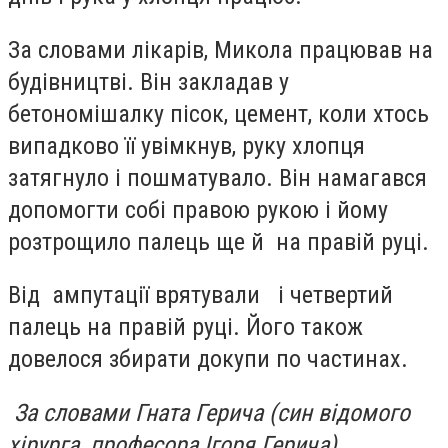
За словами лікарів, Микола працював на
будівництві. Він закладав у
бетономішалку пісок, цемент, коли хтось
випадково її увімкнув, руку хлопця
затягнуло і пошматувало. Він намагався
допомогти собі правою рукою і йому
розтрощило палець ще й на правій руці.
Від ампутації врятували і четвертий
палець на правій руці. Його також
довелося збирати докупи по частинах.
За словами Гната Герича (син відомого
хірурга, професора Ігоря Герича),