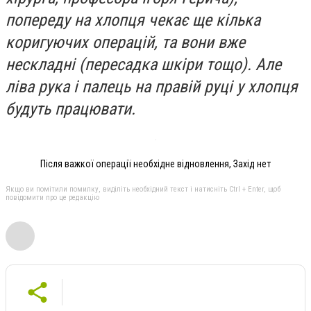
попереду на хлопця чекає ще кілька
коригуючих операцій, та вони вже
нескладні (пересадка шкіри тощо). Але
ліва рука і палець на правій руці у хлопця
будуть працювати.
Після важкої операції необхідне відновлення, Захід нет
Якщо ви помітили помилку, виділіть необхідний текст і натисніть Ctrl + Enter, щоб
повідомити про це редакцію