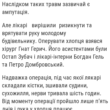
Наслідком таких травм зазвичай є
ампутація.
Але лікарі вирішили ризикнути та
врятувати руку молодому
будівельнику. Оперувати хлопця взявся
хірург Гнат Герич. Його асистентами були
Остап Зубач і лікарі-інтерни Богдан Гель
та Петро Домбровський.
Надважка операція, під час якої лякарі
складали кістки, зшивали судини,
сухожилля, нерви тривала шість годин.
Від моменту операції пройшло лише п’ять
днів і рука у хлопця працює.