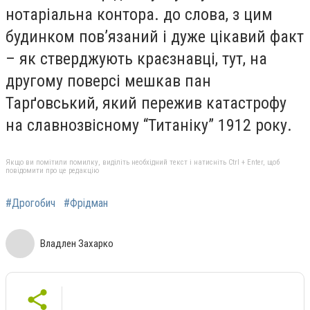
нотаріальна контора. до слова, з цим
будинком пов’язаний і дуже цікавий факт
– як стверджують краєзнавці, тут, на
другому поверсі мешкав пан
Тарґовський, який пережив катастрофу
на славнозвісному “Титаніку” 1912 року.
Якщо ви помітили помилку, виділіть необхідний текст і натисніть Ctrl + Enter, щоб
повідомити про це редакцію
#Дрогобич
#Фрідман
Владлен Захарко