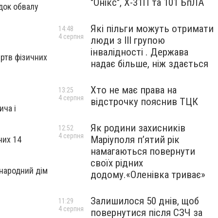
"Онікс", Х-31П та 101 БпЛА
док обвалу
Які пільги можуть отримати
14:48
4 серпня
люди з III групою
інвалідності . Держава
ртв фізичних
надає більше, ніж здається
Хто не має права на
13:25
4 серпня
відстрочку пояснив ТЦК
ича і
Як родини захисників
12:52
4 серпня
Маріуполя пʼятий рік
них 14
намагаються повернути
своїх рідних
 народний дім
додому.«Оленівка триває»
Залишилося 50 днів, щоб
11:29
4 серпня
повернутися після СЗЧ за