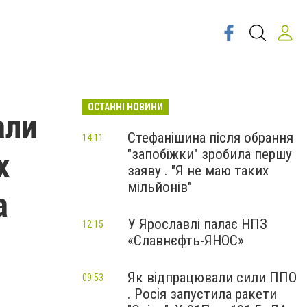
ОСТАННІ НОВИНИ
али
Стефанішина після обрання
14:11
"запобіжки" зробила першу
х
заяву . "Я не маю таких
мільйонів"
а
У Ярославлі палає НПЗ
12:15
«Славнєфть-ЯНОС»
Як відпрацювали сили ППО
09:53
. Росія запустила ракети