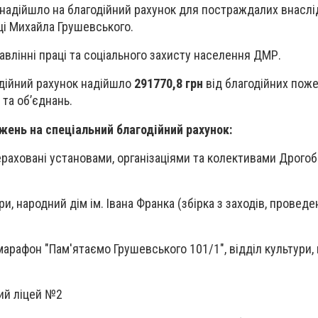
надійшло на благодійний рахунок для постраждалих внаслі
і Михайла Грушевського.
авлінні праці та соціального захисту населення ДМР.
одійний рахунок надійшло
291770,8 грн
від благодійних поже
в та об’єднань.
ень на спеціальний благодійний рахунок:
аховані установами, організаціями та колективами Дрогоб
ури, народний дім ім. Івана Франка (збірка з заходів, проведе
 марафон "Пам'ятаємо Грушевського 101/1", відділ культури,
кий ліцей №2