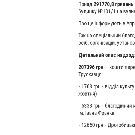
Понад
291770,8 гривень
будинку №101/1 на вулиц
Про це інформують в Упр
Так на спеціальний благ
осіб, організацій, устано
Детальний опис надходж
207396 грн
— кошти перер
Трускавця:
- 1763 грн - відділ культ
жовтня)
- 5333 грн - благодійний
ім. Івана Франка
- 12650 грн - Дрогобиць