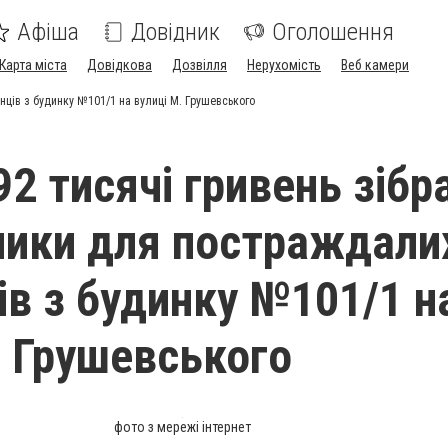
Афіша
Довідник
Оголошення
Карта міста
Довідкова
Дозвілля
Нерухомість
Веб камери
ців з будинку №101/1 на вулиці М. Грушевського
2 тисячі гривень зібр
ники для постраждали
в з будинку №101/1 н
. Грушевського
фото з мережі інтернет