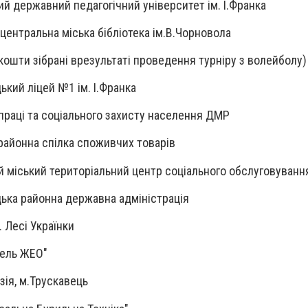
ий державний педагогічний університет ім. І.Франка
 центральна міська бібліотека ім.В.Чорновола
(кошти зібрані врезультаті проведення турніру з волейболу)
цький ліцей №1 ім. І.Франка
 праці та соціального захисту населення ДМР
 районна спілка споживчих товарів
ий міський територіальний центр соціального обслуговуванн
ицька районна державна адміністрація
. Лесі Українки
тель ЖЕО"
азія, м.Трускавець