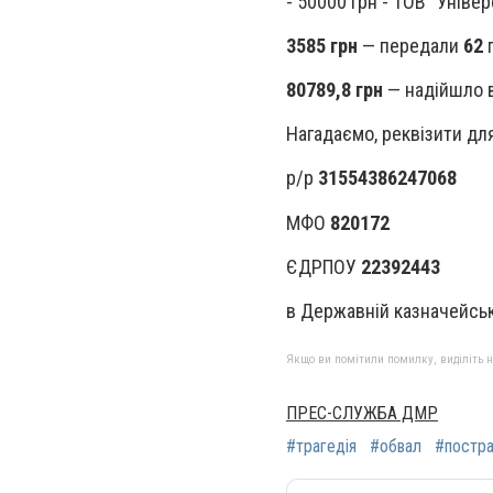
- 50000 грн - ТОВ "Уніве
3585 грн
— передали
62
п
80789,8 грн
— надійшло 
Нагадаємо, реквізити дл
р/р
31554386247068
МФО
820172
ЄДРПОУ
22392443
в Державній казначейські
Якщо ви помітили помилку, виділіть нео
ПРЕС-СЛУЖБА ДМР
#трагедія
#обвал
#постр