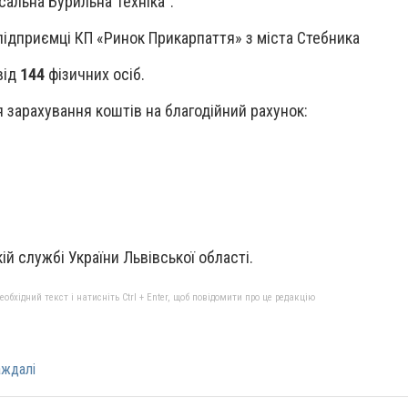
рсальна Бурильна Техніка".
ідприємці КП «Ринок Прикарпаття» з міста Стебника
від
144
фізичних осіб.
я зарахування коштів на благодійний рахунок:
й службі України Львівської області.
бхідний текст і натисніть Ctrl + Enter, щоб повідомити про це редакцію
аждалі