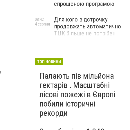
спрощеною програмою
Для кого відстрочку
08:42
4 серпня
продовжать автоматично .
ТЦК більше не потрібен
ТОП НОВИНИ
я
Палають пів мільйона
гектарів . Масштабні
лісові пожежі в Європі
побили історичні
рекорди