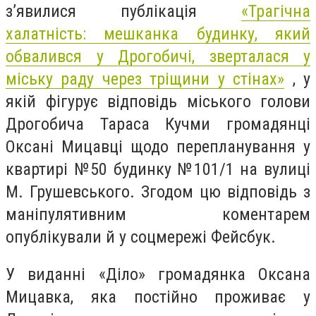
з’явилися публікація
«Трагічна
халатність: мешканка будинку, який
обвалився у Дрогобичі, зверталася у
міську раду через тріщини у стінах»
, у
якій фігурує відповідь міського голови
Дрогобича Тараса Кучми громадянці
Оксані Мицавці щодо перепланування у
квартирі №50 будинку №101/1 на вулиці
М. Грушевського. Згодом цю відповідь з
маніпулятивним коментарем
опублікували й у соцмережі Фейсбук.
У виданні «Діло» громадянка Оксана
Мицавка, яка постійно проживає у