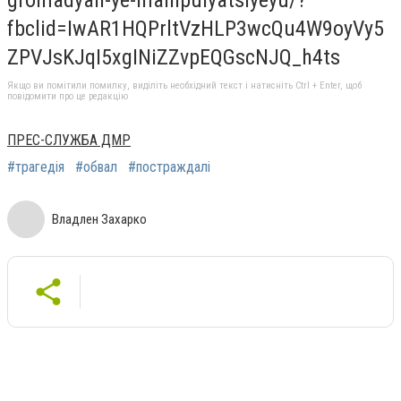
fbclid=IwAR1HQPrltVzHLP3wcQu4W9oyVy5
ZPVJsKJqI5xgINiZZvpEQGscNJQ_h4ts
Якщо ви помітили помилку, виділіть необхідний текст і натисніть Ctrl + Enter, щоб
повідомити про це редакцію
ПРЕС-СЛУЖБА ДМР
#трагедія
#обвал
#постраждалі
Владлен Захарко