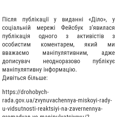
Після публікації у виданні «Діло», у
соціальній мережі Фейсбук з’явилася
публікація одного з активістів з
особистим коментарем, який ми
вважаємо маніпулятивним, адже
дописувач неодноразово публікує
маніпулятивну інформацію.
Дивіться більше:
https://drohobych-
rada.gov.ua/zvynuvachennya-miskoyi-rady-
u-vidsutnosti-reaktsiyi-na-zavernennya-
gromadyan-ye-manipulyatsiyeyu/?