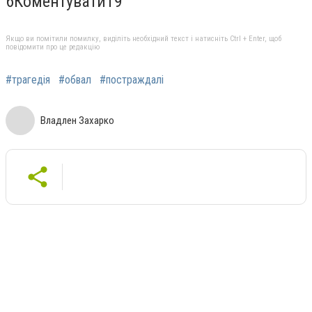
6
Коментувати
19
Якщо ви помітили помилку, виділіть необхідний текст і натисніть Ctrl + Enter, щоб
повідомити про це редакцію
#трагедія
#обвал
#постраждалі
Владлен Захарко