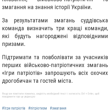
змагання на знання історії України.
За результатами змагань суддівська
команда визначить три кращі команди,
які будуть нагороджені відповідними
призами.
Підтримати та повболівати за учасників
перших військово-патріотичних змагань
«Ігри патріотів» запрошують всіх охочих
дрогобичан та гостей міста.
Якщо ви помітили помилку, виділіть необхідний текст і натисніть Ctrl + Enter, щоб
повідомити про це редакцію
#Ігри патріотів
#пітріотизм
#змагання