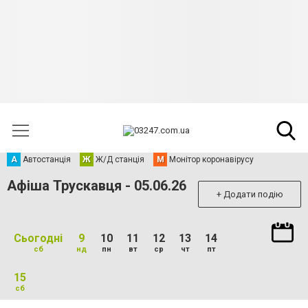
А
Автостанція
Ж
Ж/Д станція
М
Монітор коронавірусу
Афіша Трускавця - 05.06.26
+ Додати подію
Сьогодні
9
10
11
12
13
14
сб
нд
пн
вт
ср
чт
пт
15
сб