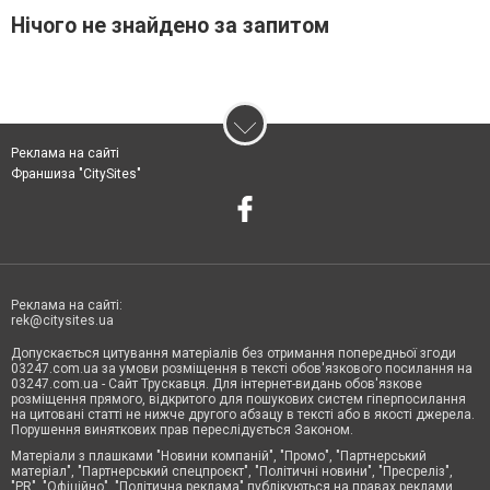
Нічого не знайдено за запитом
Реклама на сайті
Франшиза "CitySites"
Реклама на сайті:
rek@citysites.ua
Допускається цитування матеріалів без отримання попередньої згоди
03247.com.ua за умови розміщення в тексті обов'язкового посилання на
03247.com.ua - Сайт Трускавця. Для інтернет-видань обов'язкове
розміщення прямого, відкритого для пошукових систем гіперпосилання
на цитовані статті не нижче другого абзацу в тексті або в якості джерела.
Порушення виняткових прав переслідується Законом.
Матеріали з плашками "Новини компаній", "Промо", "Партнерський
матеріал", "Партнерський спецпроєкт", "Політичні новини", "Пресреліз",
"PR", "Офіційно", "Політична реклама" публікуються на правах реклами.