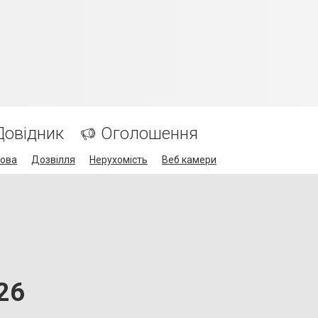
Довідник
Оголошення
кова
Дозвілля
Нерухомість
Веб камери
26