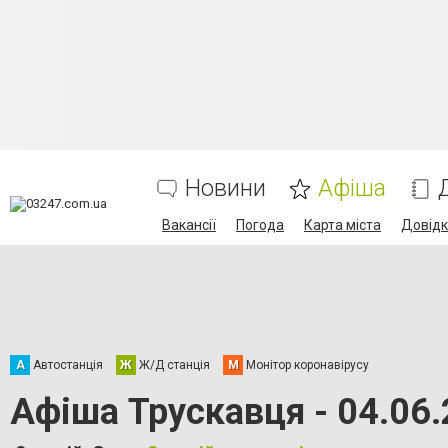
Новини
Афіша
Вакансії
Погода
Карта міста
Довід
А
Автостанція
Ж
Ж/Д станція
М
Монітор коронавірусу
Афіша Трускавця - 04.06.