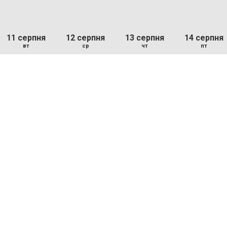
11 серпня
12 серпня
13 серпня
14 серпня
вт
ср
чт
пт