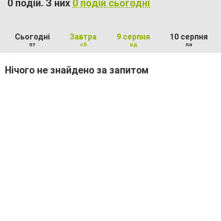
0 подій. З них
0 подій сьогодні
Сьогодні
Завтра
9 серпня
10 серпня
пт
сб
нд
пн
Нічого не знайдено за запитом