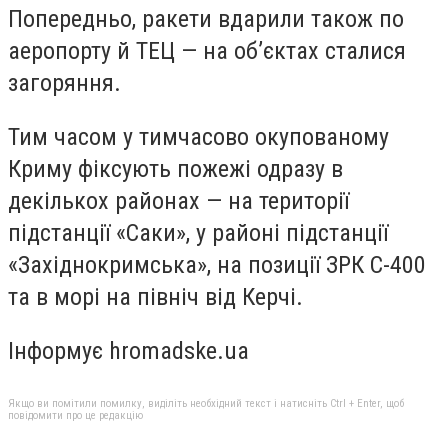
Попередньо, ракети вдарили також по
аеропорту й ТЕЦ — на об’єктах сталися
загоряння.
Тим часом у тимчасово окупованому
Криму фіксують пожежі одразу в
декількох районах — на території
підстанції «Саки», у районі підстанції
«Західнокримська», на позиції ЗРК С-400
та в морі на північ від Керчі.
Інформує hromadske.ua
Якщо ви помітили помилку, виділіть необхідний текст і натисніть Ctrl + Enter, щоб
повідомити про це редакцію