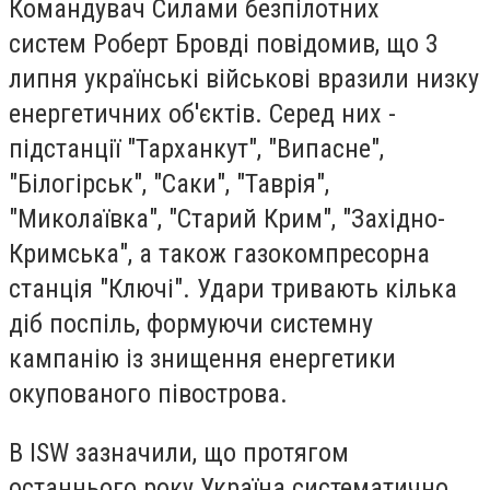
Командувач Силами безпілотних
систем Роберт Бровді повідомив, що 3
липня українські військові вразили низку
енергетичних об'єктів. Серед них -
підстанції "Тарханкут", "Випасне",
"Білогірськ", "Саки", "Таврія",
"Миколаївка", "Старий Крим", "Західно-
Кримська", а також газокомпресорна
станція "Ключі". Удари тривають кілька
діб поспіль, формуючи системну
кампанію із знищення енергетики
окупованого півострова.
В ISW зазначили, що протягом
останнього року Україна систематично