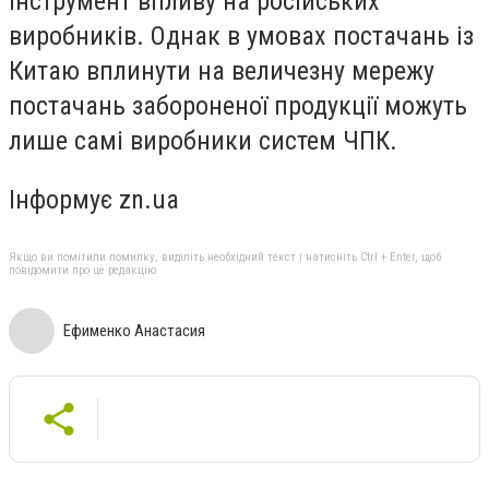
інструмент впливу на російських
виробників. Однак в умовах постачань із
Китаю вплинути на величезну мережу
постачань забороненої продукції можуть
лише самі виробники систем ЧПК.
Інформує zn.ua
Якщо ви помітили помилку, виділіть необхідний текст і натисніть Ctrl + Enter, щоб
повідомити про це редакцію
Ефименко Анастасия