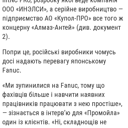
IntNC PRO, розробку якої веде компанія
ООО «ИНЭЛСИ», а серійне виробництво —
підприємство АО «Купол-ПРО» все того ж
концерну «Алмаз-Антей» (див. документ
2).
Попри це, російські виробники чомусь
досі надають перевагу японському
Fanuc.
«Ми зупинилися на Fanuc, тому що
фахівців більше і навчити наявних
працівників працювати з нею простіше»,
— зізнається в інтерв’ю для «Промойла»
один із клієнтів. «Ні, складнощів не