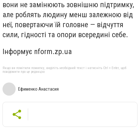
вони не замінюють зовнішню підтримку,
але роблять людину менш залежною від
неї, повертаючи їй головне — відчуття
сили, гідності та опори всередині себе.
Інформує nform.zp.ua
Якщо ви помітили помилку, виділіть необхідний текст і натисніть Ctrl + Enter, щоб
повідомити про це редакцію
Ефименко Анастасия