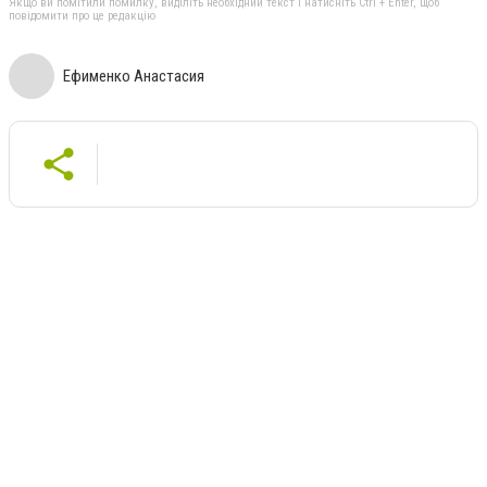
Якщо ви помітили помилку, виділіть необхідний текст і натисніть Ctrl + Enter, щоб
повідомити про це редакцію
Ефименко Анастасия