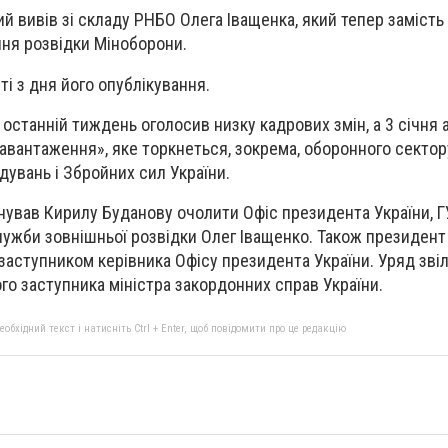
й вивів зі складу РНБО Олега Іващенка, який тепер замість
ня розвідки Міноборони.
і з дня його опублікування.
останній тиждень оголосив низку кадрових змін, а 3 січня
вантаження», яке торкнеться, зокрема, оборонного сектор
увань і Збройних сил України.
нував Кирилу Буданову очолити Офіс президента України, Г
лужби зовнішньої розвідки Олег Іващенко. Також президен
аступником керівника Офісу президента України. Уряд зві
о заступника міністра закордонних справ України.
бхідний текст і натисніть Ctrl + Enter, щоб повідомити про це редакцію