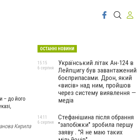
ОСТАННІ НОВИНИ
Український літак Ан-124 в
15:15
6 серпня
Лейпцигу був завантажений
боєприпасами. Дрон, який
«висів» над ним, пройшов
через систему виявлення —
и – до його
медіа
казі,
Стефанішина після обрання
14:11
6 серпня
"запобіжки" зробила першу
данова Кирила
заяву . "Я не маю таких
мільйонів"