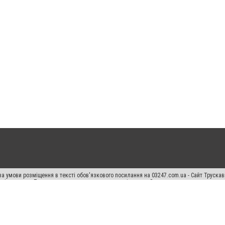
а умови розміщення в тексті обов'язкового посилання на 03247.com.ua - Сайт Труска
кості джерела. Порушення виняткових прав переслідується Законом.
ський спецпроєкт", "Політичні новини", "Пресреліз", "PR", "Офіційно", "Політична рек
раншиза "CitySites"
Правила класифайд
Редакційна політика
Політика конфіденційн