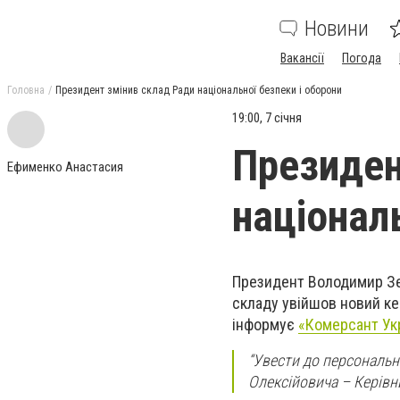
Новини
Вакансії
Погода
Головна
Президент змінив склад Ради національної безпеки і оборони
19:00, 7 січня
Президен
Ефименко Анастасия
націонал
Президент Володимир Зел
складу увійшов новий ке
інформує
«Комерсант Ук
“Увести до персональн
Олексійовича – Керівни