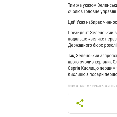
Тим же указом Зеленськи
очолює Головне управлін
Цей Указ набирає чинност
Президент Зеленський в 
подальше «велике переза
Державного бюро розслід
Так, Зеленський запропо
нього очолив керівник С
Сергія Кислицю першим з
Кислицю з посади першог
Якщо ви помітили помилку, виділіть нео