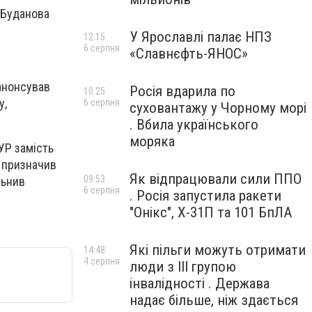
 Буданова
У Ярославлі палає НПЗ
12:15
6 серпня
«Славнєфть-ЯНОС»
 анонсував
Росія вдарила по
10:25
у,
6 серпня
суховантажу у Чорному морі
. Вбила українського
моряка
УР замість
т призначив
Як відпрацювали сили ППО
09:53
льнив
6 серпня
. Росія запустила ракети
"Онікс", Х-31П та 101 БпЛА
Які пільги можуть отримати
14:48
4 серпня
люди з III групою
інвалідності . Держава
надає більше, ніж здається