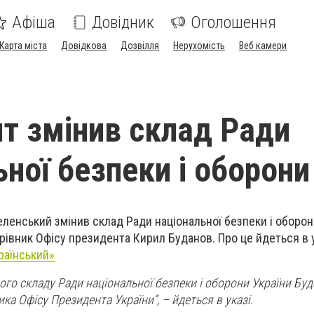
Афіша
Довідник
Оголошення
Карта міста
Довідкова
Дозвілля
Нерухомість
Веб камери
т змінив склад Ради
ьної безпеки і оборони
енський змінив склад Ради національної безпеки і оборон
рівник Офісу президента Кирил Буданов. Про це йдеться в у
раїнський»
ого складу Ради національної безпеки і оборони України Бу
ка Офісу Президента України”, – йдеться в указі.