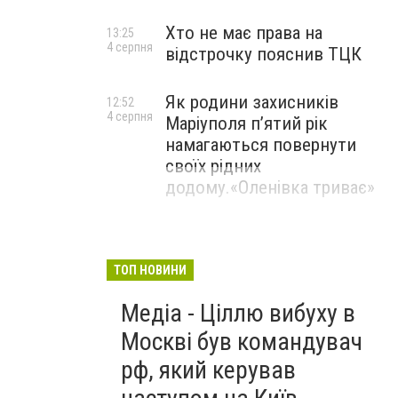
Хто не має права на
13:25
4 серпня
відстрочку пояснив ТЦК
Як родини захисників
12:52
4 серпня
Маріуполя пʼятий рік
намагаються повернути
своїх рідних
додому.«Оленівка триває»
ТОП НОВИНИ
Медіа - Ціллю вибуху в
Москві був командувач
рф, який керував