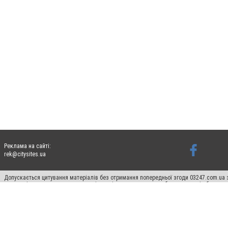
Реклама на сайті:
rek@citysites.ua
Допускається цитування матеріалів без отримання попередньої згоди 03247.com.ua з
систем гіперпосилання на цитовані статті не нижче другого абзацу в тексті або в я
Матеріали з плашками "Новини компаній", "Промо", "Партнерський матеріал", "Партнер
Реклама на сайті
Ф