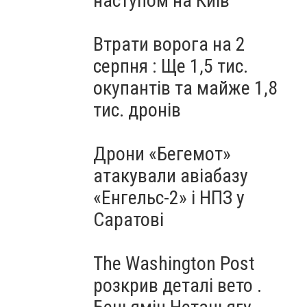
наступом на Київ
Втрати ворога на 2
серпня : Ще 1,5 тис.
окупантів та майже 1,8
тис. дронів
Дрони «Бегемот»
атакували авіабазу
«Енгельс-2» і НПЗ у
Саратові
The Washington Post
розкрив деталі вето .