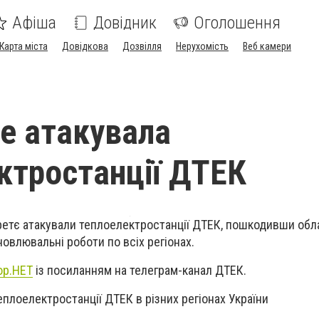
Афіша
Довідник
Оголошення
Карта міста
Довідкова
Дозвілля
Нерухомість
Веб камери
е атакувала
ктростанції ДТЕК
ретє атакували теплоелектростанції ДТЕК, пошкодивши обл
овлювальні роботи по всіх регіонах.
ор.НЕТ
із посиланням на телеграм-канал ДТЕК.
еплоелектростанції ДТЕК в різних регіонах України