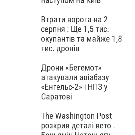
наступом на Київ
Втрати ворога на 2
серпня : Ще 1,5 тис.
окупантів та майже 1,8
тис. дронів
Дрони «Бегемот»
атакували авіабазу
«Енгельс-2» і НПЗ у
Саратові
The Washington Post
розкрив деталі вето .