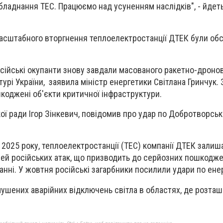
аднання ТЕС. Працюємо над усуненням наслідків", - йдет
асштабного вторгнення теплоелектростанції ДТЕК були обс
осійські окупанти знову завдали масованого ракетно-дроно
урі України, заявила міністр енергетики Світлана Гринчук.
шкоджені об'єкти критичної інфраструктури.
ої ради Ігор Зінкевич, повідомив про удар по Добротворськ
 2025 року, теплоелектростанції (ТЕС) компанії ДТЕК зали
ей російських атак, що призводить до серйозних пошкодже
анні. У жовтня російські загарбники посилили удари по енер
ушених аварійних відключень світла в областях, де розташ