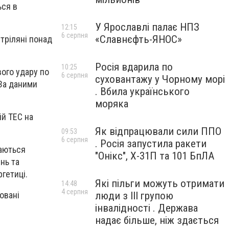
ься в
У Ярославлі палає НПЗ
12:15
6 серпня
«Славнєфть-ЯНОС»
тріляні понад
Росія вдарила по
10:25
вого удару по
6 серпня
суховантажу у Чорному морі
 За даними
. Вбила українського
моряка
ій ТЕС на
Як відпрацювали сили ППО
09:53
6 серпня
. Росія запустила ракети
шаються
"Онікс", Х-31П та 101 БпЛА
нь та
гетиці.
Які пільги можуть отримати
14:48
4 серпня
овані
люди з III групою
інвалідності . Держава
надає більше, ніж здається