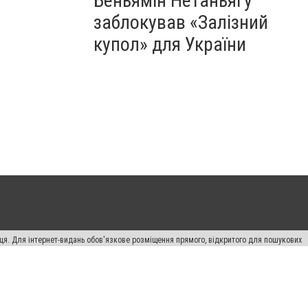
Беньямін Нетаньягу
заблокував «Залізний
купол» для України
вця. Для інтернет-видань обов'язкове розміщення прямого, відкритого для пошукових
лама" публікуються на правах реклами.
ості
Правила сайту