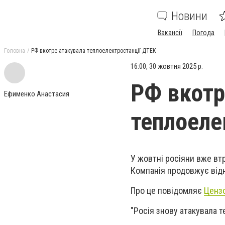
Новини
Вакансії
Погода
Головна
РФ вкотре атакувала теплоелектростанції ДТЕК
16:00, 30 жовтня 2025 р.
РФ вкотр
Ефименко Анастасия
теплоеле
У жовтні росіяни вже вт
Компанія продовжує відн
Про це повідомляє
Ценз
"Росія знову атакувала т