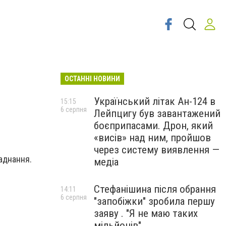
ОСТАННІ НОВИНИ
Український літак Ан-124 в
15:15
6 серпня
Лейпцигу був завантажений
боєприпасами. Дрон, який
«висів» над ним, пройшов
через систему виявлення —
аднання.
медіа
Стефанішина після обрання
14:11
6 серпня
"запобіжки" зробила першу
заяву . "Я не маю таких
мільйонів"