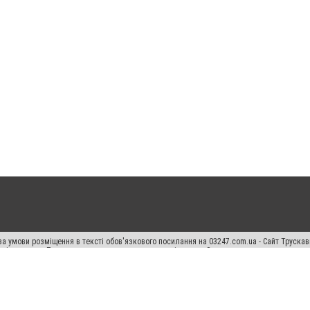
а умови розміщення в тексті обов'язкового посилання на 03247.com.ua - Сайт Труска
кості джерела. Порушення виняткових прав переслідується Законом.
ський спецпроєкт", "Політичні новини", "Пресреліз", "PR", "Офіційно", "Політична рек
раншиза "CitySites"
Правила класифайд
Редакційна політика
Політика конфіденційн