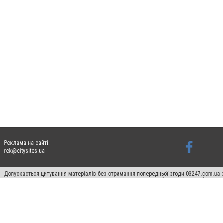
Реклама на сайті:
rek@citysites.ua
Допускається цитування матеріалів без отримання попередньої згоди 03247.com.ua з
систем гіперпосилання на цитовані статті не нижче другого абзацу в тексті або в я
Матеріали з плашками "Новини компаній", "Промо", "Партнерський матеріал", "Партнер
Реклама на сайті
Ф