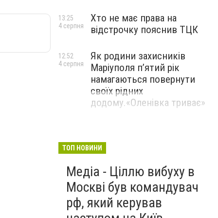
Хто не має права на
13:25
4 серпня
відстрочку пояснив ТЦК
Як родини захисників
12:52
4 серпня
Маріуполя пʼятий рік
намагаються повернути
своїх рідних
додому.«Оленівка триває»
ТОП НОВИНИ
Медіа - Ціллю вибуху в
Москві був командувач
рф, який керував