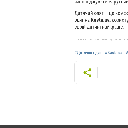
насолоджуватися рухлив
Дитячий одяг — це комфо
одяг на
Kasta.ua
, корист
своїй дитині найкраще.
Якщо ви помітили помилку, виділіть нео
#Дитячий одяг
#Kasta.ua
#