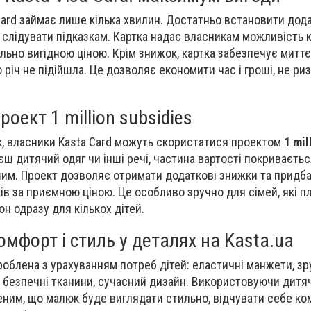
ard займає лише кілька хвилин. Достатньо встановити дод
і слідувати підказкам. Картка надає власникам можливість 
льно вигідною ціною. Крім знижок, картка забезпечує митт
 річ не підійшла. Це дозволяє економити час і гроші, не р
роект 1 million subsidies
к, власники Kasta Card можуть скористатися проектом
1 mil
єш дитячий одяг чи інші речі, частина вартості покриваєтьс
шим. Проект дозволяє отримати додаткові знижки та придб
ів за приємною ціною. Це особливо зручно для сімей, які п
н одразу для кількох дітей.
омфорт і стиль у деталях на Kasta.ua
облена з урахуванням потреб дітей: еластичні манжети, зр
та безпечні тканини, сучасний дизайн. Використовуючи дитяч
еним, що малюк буде виглядати стильно, відчувати себе ко