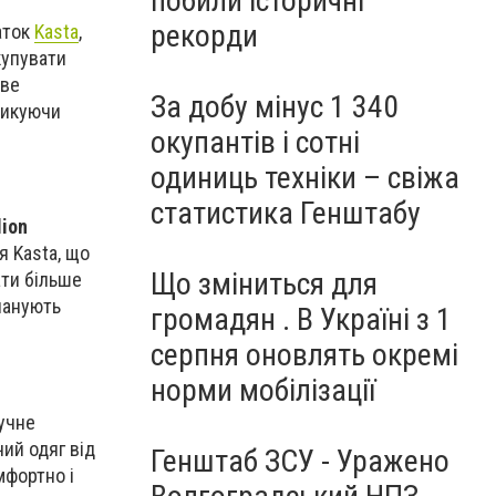
побили історичні
рекорди
аток
Kasta
,
купувати
єве
За добу мінус 1 340
изикуючи
окупантів і сотні
одиниць техніки – свіжа
статистика Генштабу
lion
я Kasta, що
Що зміниться для
ати більше
ланують
громадян . В Україні з 1
серпня оновлять окремі
норми мобілізації
учне
ий одяг від
Генштаб ЗСУ - Уражено
мфортно і