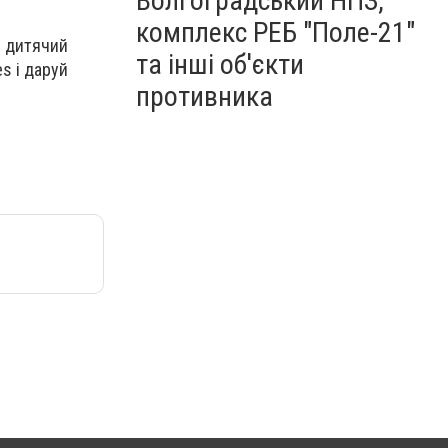
Волгоградський НПЗ,
комплекс РЕБ "Поле-21"
й дитячий
та інші об'єкти
es і даруй
противника