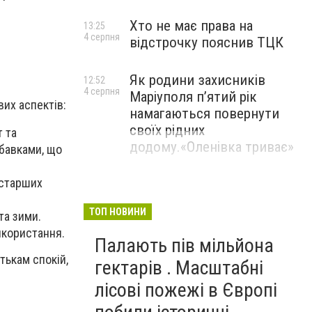
Хто не має права на
13:25
4 серпня
відстрочку пояснив ТЦК
Як родини захисників
12:52
4 серпня
Маріуполя пʼятий рік
вих аспектів:
намагаються повернути
своїх рідних
т та
додому.«Оленівка триває»
обавками, що
 старших
ТОП НОВИНИ
та зими.
икористання.
Палають пів мільйона
тькам спокій,
гектарів . Масштабні
лісові пожежі в Європі