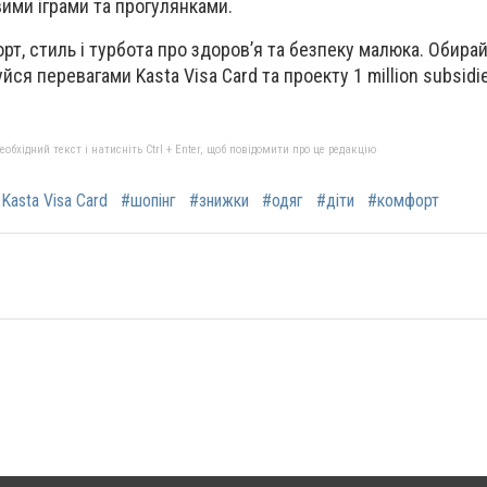
ими іграми та прогулянками.
рт, стиль і турбота про здоров’я та безпеку малюка. Обира
уйся перевагами Kasta Visa Card та проекту 1 million subsidi
бхідний текст і натисніть Ctrl + Enter, щоб повідомити про це редакцію
Kasta Visa Card
#шопінг
#знижки
#одяг
#діти
#комфорт