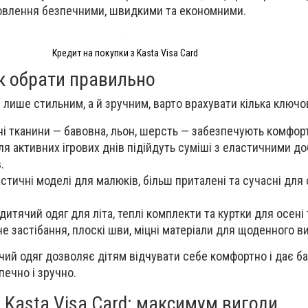
мовлення безпечними, швидкими та економними.
Кредит на покупки з Kasta Visa Card
як обрати правильно
 лише стильним, а й зручним, варто врахувати кілька ключо
ні тканини — бавовна, льон, шерсть — забезпечують комфор
ля активних ігрових днів підійдуть суміші з еластичними д
.
астичні моделі для малюків, більш приталені та сучасні для
дитячий одяг для літа, теплі комплекти та куртки для осені 
не застібання, плоскі шви, міцні матеріали для щоденного в
ий одяг дозволяє дітям відчувати себе комфортно і дає ба
ечно і зручно.
 Kasta Visa Card: максимум вигоди