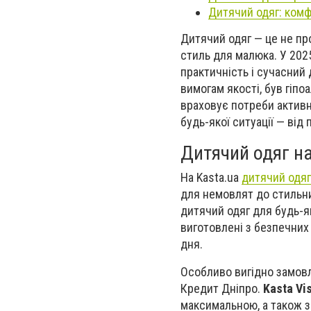
Дитячий одяг: комфо
Дитячий одяг — це не пр
стиль для малюка. У 202
практичність і сучасний 
вимогам якості, був гіпо
враховує потреби активн
будь-якої ситуації — від
Дитячий одяг на 
На Kasta.ua
дитячий одяг
для немовлят до стильних
дитячий одяг для будь-як
виготовлені з безпечних 
дня.
Особливо вигідно замовл
Кредит Дніпро.
Kasta Vi
максимальною, а також з