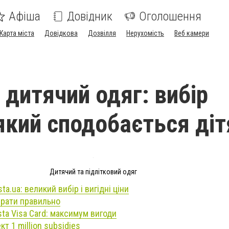
Афіша
Довідник
Оголошення
Карта міста
Довідкова
Дозвілля
Нерухомість
Веб камери
 дитячий одяг: вибір
 який сподобається ді
Дитячий та підлітковий одяг
ta.ua: великий вибір і вигідні ціни
брати правильно
sta Visa Card: максимум вигоди
кт 1 million subsidies