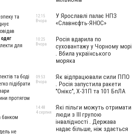
У Ярославлі палає НПЗ
езпеку та
12:15
Вчора
«Славнєфть-ЯНОС»
днує
повідав
 одяг
Росія вдарила по
10:25
Вчора
плекти для
суховантажу у Чорному морі
. Вбила українського
моряка
ектів та боді
Як відпрацювали сили ППО
09:53
Вчора
егко підібрати
. Росія запустила ракети
овари
"Онікс", Х-31П та 101 БпЛА
тини протягом
Які пільги можуть отримати
14:48
4 серпня
люди з III групою
а банком
інвалідності . Держава
надає більше, ніж здається
дель не