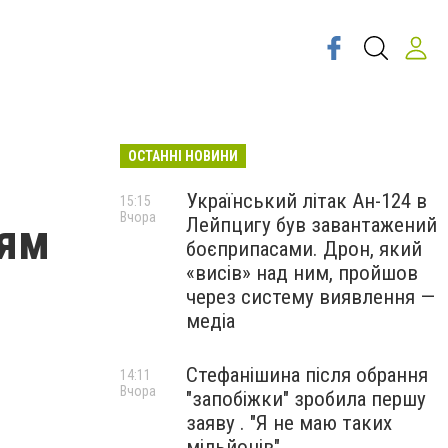
ОСТАННІ НОВИНИ
Український літак Ан-124 в
15:15
Вчора
Лейпцигу був завантажений
тям
боєприпасами. Дрон, який
«висів» над ним, пройшов
через систему виявлення —
медіа
Стефанішина після обрання
14:11
Вчора
"запобіжки" зробила першу
заяву . "Я не маю таких
мільйонів"