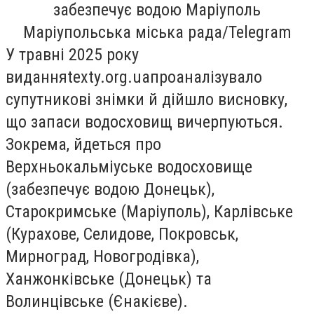
забезпечує водою Маріуполь
Маріупольська міська рада/Telegram
У травні 2025 року
видання
texty.org.ua
проаналізувало
супутникові знімки й дійшло висновку,
що запаси водосховищ вичерпуються.
Зокрема, йдеться про
Верхньокальміуське водосховище
(забезпечує водою Донецьк),
Старокримське (Маріуполь), Карлівське
(Курахове, Селидове, Покровськ,
Мирноград, Новогродівка),
Ханжонківське (Донецьк) та
Волинцівське (Єнакієве).