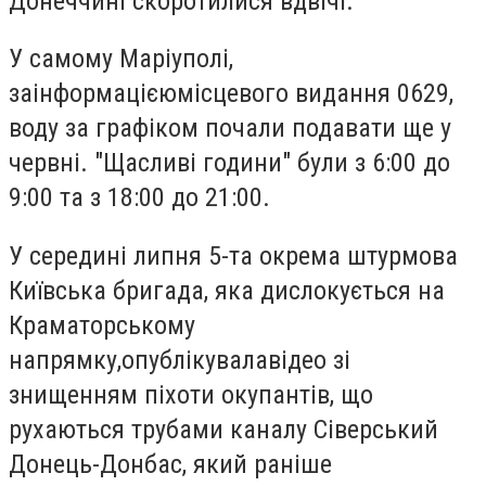
Донеччині скоротилися вдвічі
.
У самому Маріуполі,
за
інформацією
місцевого видання 0629,
воду за графіком почали подавати ще у
червні. "Щасливі години" були з 6:00 до
9:00 та з 18:00 до 21:00.
У середині липня 5-та окрема штурмова
Київська бригада, яка дислокується на
Краматорському
напрямку,
опублікувала
відео зі
знищенням піхоти окупантів, що
рухаються трубами каналу Сіверський
Донець-Донбас, який раніше