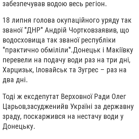
забезпечував водою весь регіон.
18 липня голова окупаційного уряду так
званої "ДНР" Андрій Чортков
заявив
, що
водосховища так званої республіки
"практично обміліли".
Донецьк і Макіївку
перевели на подачу води раз на три дні,
Харцизьк, Іловайськ та Зугрес – раз на
два дні
.
Тоді ж ексдепутат Верховної Ради Олег
Царьов,
засуджений
в Україні за державну
зраду, поскаржився на нестачу води у
Донецьку.