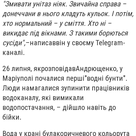
"Змивати унітаз ніяк. Звичайна справа –
донеччани в нього кладуть кульок. І потім,
хто нормальний – у сміття. Хто ні –
викидає під вікнами. З такими борються
сусіди",
–
написав
він у своєму Telegram-
каналі.
26 липня, як
розповідав
Андрющенко, у
Маріуполі почалися перші
"водні бунти"
.
Люди намагалися зупинити працівників
водоканалу, які вимикали
водопостачання, – дійшло навіть до
бійки.
Вода у крані була
коричневого кольору
та