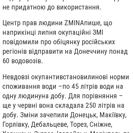
не придатною до використання
.
Центр прав людини ZMINA
пише
, що
наприкінці липня окупаційні ЗМІ
повідомили про обіцянку російських
регіонів відправити на Донеччину понад
60 водовозів.
Невдовзі окупанти
встановили
нові норми
споживання води –
по 45 літрів води на
одну людину
на добу. Для порівняння –
ще у червні вона складала 250 літрів на
добу. Зміни зачепили Донецьк, Макіївку,
Горлівку, Дебальцеве, Торез, Сніжне,