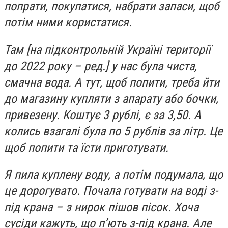
попрати, покупатися, набрати запаси, щоб
потім ними користатися.
Там [на підконтрольній Україні території
до 2022 року – ред.] у нас була чиста,
смачна вода. А тут, щоб попити, треба йти
до магазину купляти з апарату або бочки,
привезену. Коштує 3 рублі, є за 3,50. А
колись взагалі була по 5 рублів за літр. Це
щоб попити та їсти приготувати.
Я пила куплену воду, а потім подумала, що
це дорогувато. Почала готувати на воді з-
під крана – з нирок пішов пісок. Хоча
сусіди кажуть, що п’ють з-під крана. Але