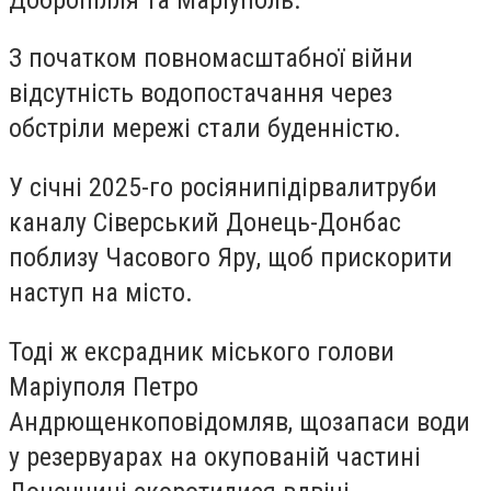
З початком повномасштабної війни
відсутність водопостачання через
обстріли мережі стали буденністю.
У січні 2025-го росіяни
підірвали
труби
каналу Сіверський Донець-Донбас
поблизу Часового Яру, щоб прискорити
наступ на місто.
Тоді ж ексрадник міського голови
Маріуполя Петро
Андрющенко
повідомляв
, що
запаси води
у резервуарах на окупованій частині