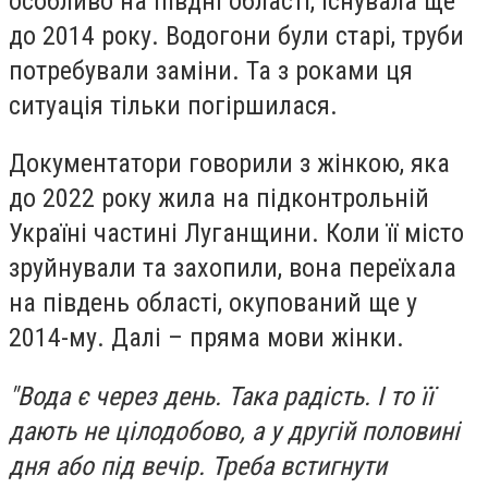
особливо на півдні області, існувала ще
до 2014 року. Водогони були старі, труби
потребували заміни. Та з роками ця
ситуація тільки погіршилася.
Документатори говорили з жінкою, яка
до 2022 року жила на підконтрольній
Україні частині Луганщини. Коли її місто
зруйнували та захопили, вона переїхала
на південь області, окупований ще у
2014-му. Далі – пряма мови жінки.
"Вода є через день. Така радість. І то її
дають не цілодобово, а у другій половині
дня або під вечір. Треба встигнути