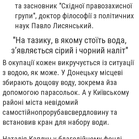
та засновник "Східної правозахисної
групи", доктор філософії з політичних
наук Павло Лисянський.
"На тазику, в якому стоїть вода,
з’являється сірий і чорний наліт"
В окупації кожен викручується із ситуації
з водою, як може. У Донецьку місцеві
збирають дощову воду, зокрема й
за
допомогою парасольок
. А у Київському
районі міста невідомий
самостійно
прорубав
свердловину та
встановив кран для набору води.
Наталія Каплун у благодійному фонді