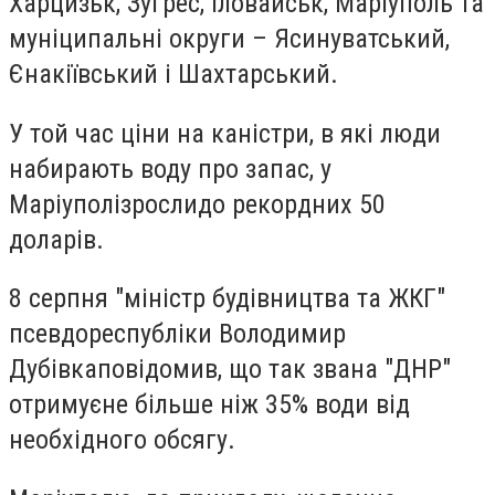
Харцизьк, Зугрес, Іловайськ, Маріуполь та
муніципальні округи – Ясинуватський,
Єнакіївський і Шахтарський.
У той час ціни на каністри, в які люди
набирають воду про запас, у
Маріуполі
зросли
до рекордних 50
доларів.
8 серпня "міністр будівництва та ЖКГ"
псевдореспубліки Володимир
Дубівка
повідомив
, що так звана "ДНР"
отримує
не більше ніж 35% води від
необхідного обсягу
.