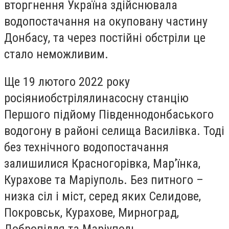
вторгнення Україна здійснювала
водопостачання на окуповану частину
Донбасу, та через постійні обстріли це
стало неможливим.
Ще 19 лютого 2022 року
росіяни
обстріляли
насосну станцію
Першого підйому Південнодонбаського
водогону в районі селища Василівка. Тоді
без технічного водопостачання
залишилися Красногорівка, Мар’їнка,
Курахове та Маріуполь. Без питного –
низка сіл і міст, серед яких Селидове,
Покровськ, Курахове, Мирноград,
Добропілля та Маріуполь.