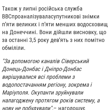
Також у липні російська служба
BBC
проаналізувала
супутникові знімки
п'яти великих і п'яти менших водосховищ
на Донеччині. Вони дійшли висновку, що
за останні 3,5 року дев'ять з них помітно
обміліли.
"За допомогою каналів Сіверський
Донець-Донбас і Дніпро-Донбас
вирішувалися всі проблеми з
водопостачанням регіону, зокрема і
Маріуполя. Окупанти зруйнували
налагоджену протягом років систему, а
нову не побудували",
– наголошує