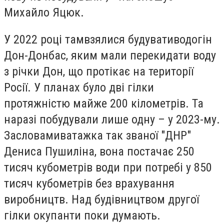
Михайло Яцюк.
У 2022 році там
взялися будувати
водогін
Дон-Донбас, яким мали перекидати воду
з річки Дон, що протікає на території
Росії. У планах було дві гілки
протяжністю майже 200 кілометрів. Та
наразі побудували лише одну – у 2023-му.
За
словами
ватажка так званої "ДНР"
Дениса Пушиліна, вона постачає 250
тисяч кубометрів води при потребі у 850
тисяч кубометрів без врахування
виробництв. Над будівництвом другої
гілки окупанти поки думають.