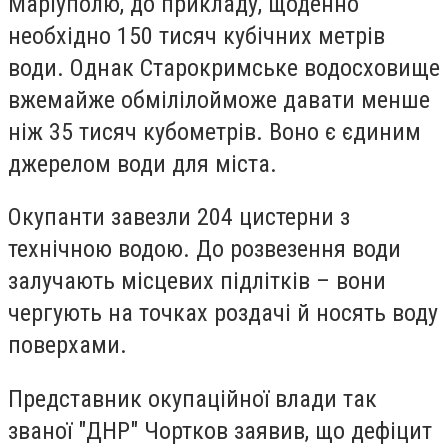
Маріуполю, до прикладу, щоденно
необхідно 150 тисяч кубічних метрів
води. Однак Старокримське водосховище
вже
майже обміліло
й
може давати менше
ніж 35 тисяч кубометрів
. Воно є єдиним
джерелом води для міста.
Окупанти завезли 204 цистерни з
технічною водою. До розвезення води
залучають місцевих підлітків – вони
чергують на точках роздачі й носять воду
поверхами.
Представник окупаційної влади так
званої "ДНР" Чортков заявив, що дефіцит