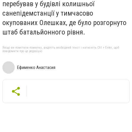
перебував у будівлі колишньої
санепідемстанції у тимчасово
окупованих Олешках, де було розгорнуто
штаб батальйонного рівня.
Якщо ви помітили помилку, виділіть необхідний текст і натисніть Ctrl + Enter, щоб
повідомити про це редакцію
Ефименко Анастасия