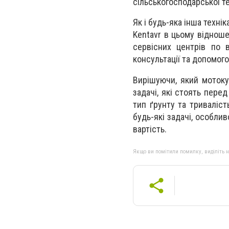
сільськогосподарської те
Як і будь-яка інша техн
Kentavr в цьому віднош
сервісних центрів по в
консультації та допомого
Вирішуючи, який мотокул
задачі, які стоять пере
тип ґрунту та триваліст
будь-які задачі, особли
вартість.
Якщо ви помітили помилку, виділіть нео