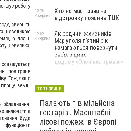
олегшує роботу
Хто не має права на
13:25
4 серпня
відстрочку пояснив ТЦК
оду, зверніть
 та невеликою
Як родини захисників
12:52
млі, а для її
4 серпня
Маріуполя пʼятий рік
ату невелика.
намагаються повернути
своїх рідних
додому.«Оленівка триває»
а оснащується
чи повітряне
ву. Тож, якщо
 площу землі,
ТОП НОВИНИ
Палають пів мільйона
о обладнання.
гектарів . Масштабні
же включати в
ладнання буде
лісові пожежі в Європі
функціонал