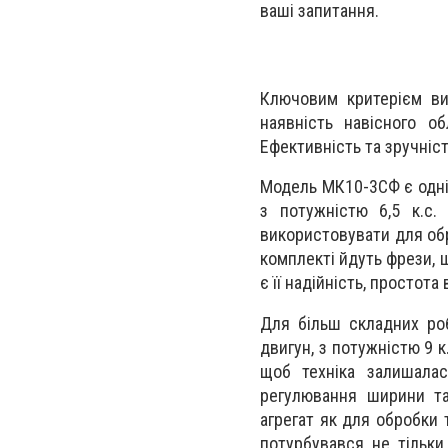
ваші запитання.
Ключовим критерієм ви
наявність навісного об
Ефективність та зручніст
Модель МК10-3СФ є одні
з потужністю 6,5 к.с.
використовувати для обр
комплекті йдуть фрези, 
є її надійність, простота
Для більш складних ро
двигун, з потужністю 9 
щоб техніка залишала
регулювання ширини та
агрегат як для обробки т
потурбувався не тільки