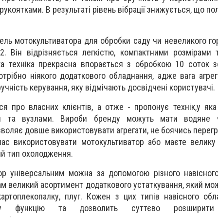
рукоятками. В результаті рівень вібрації знижується, що п
ель мотокультиватора для обробки саду чи невеликого гор
2. Він відрізняється легкістю, компактними розмірами
ка техніка прекрасна впорається з обробкою 10 соток зе
трібно ніякого додаткового обладнання, адже вага агрег
чність керування, яку відмічають досвідчені користувачі.
ся про власних клієнтів, а отже - пропонує технік,у як
и та вузлами. Вироби бренду можуть мати водяне 
оляє довше використовувати агрегати, не боячись перегрі
час використовувати мотокультиватор або маєте велику
ий тип охолодження.
ор універсальним можна за допомогою різного навісног
ам великий асортимент додаткового устаткування, який мо
картоплекопалку, плуг. Кожен з цих типів навісного об
тну функцію та дозволить суттєво розширити 