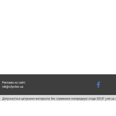
Реклама на сайті:
rek@citysites.ua
Допускається цитування матеріалів без отримання попередньої згоди 03247.com.ua з
систем гіперпосилання на цитовані статті не нижче другого абзацу в тексті або в я
Матеріали з плашками "Новини компаній", "Промо", "Партнерський матеріал", "Партнер