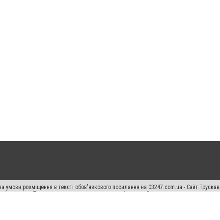
а умови розміщення в тексті обов'язкового посилання на 03247.com.ua - Сайт Труска
кості джерела. Порушення виняткових прав переслідується Законом.
ський спецпроєкт", "Політичні новини", "Пресреліз", "PR", "Офіційно", "Політична рек