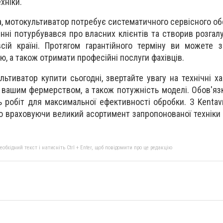
хніки.
іка, мотокультиватор потребує систематичного сервісного о
енні потурбувався про власних клієнтів та створив розга
сій країні. Протягом гарантійного терміну ви можете 
ю, а також отримати професійні послуги фахівців.
ьтиватор купити сьогодні, звертайте увагу на технічні ха
д вашим фермерством, а також потужність моделі. Обов'яз
ь робіт для максимальної ефективності обробки. З Kentav
во враховуючи великий асортимент запропонованої техніки 
бхідний текст і натисніть Ctrl + Enter, щоб повідомити про це редакцію