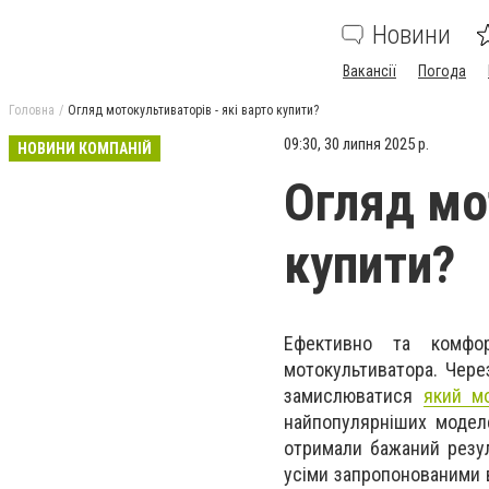
Новини
Вакансії
Погода
Головна
Огляд мотокультиваторів - які варто купити?
09:30, 30 липня 2025 р.
НОВИНИ КОМПАНІЙ
Огляд мо
купити?
Ефективно та комфо
мотокультиватора. Чере
замислюватися
який м
найпопулярніших моделе
отримали бажаний резул
усіми запропонованими в