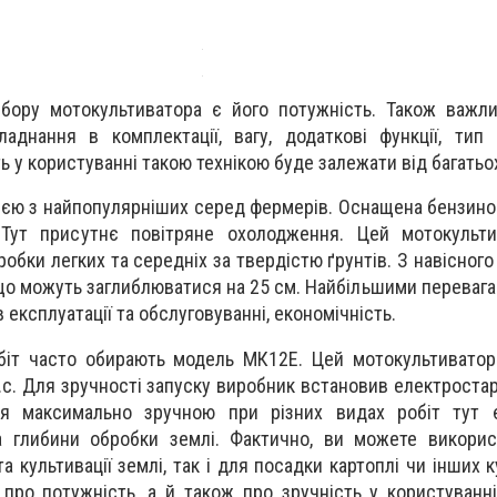
бору мотокультиватора є його потужність. Також важли
ладнання в комплектації, вагу, додаткові функції, тип
ь у користуванні такою технікою буде залежати від багатьо
єю з найпопулярніших серед фермерів. Оснащена бензин
 Тут присутнє повітряне охолодження. Цей мотокульт
обки легких та середніх за твердістю ґрунтів. З навісног
що можуть заглиблюватися на 25 см. Найбільшими перевагам
 в експлуатації та обслуговуванні, економічність.
біт часто обирають модель МК12Е. Цей мотокультиватор
к.с. Для зручності запуску виробник встановив електростар
ся максимально зручною при різних видах робіт тут 
 глибини обробки землі. Фактично, ви можете викорис
а культивації землі, так і для посадки картоплі чи інших 
 про потужність, а й також про зручність у користуванн