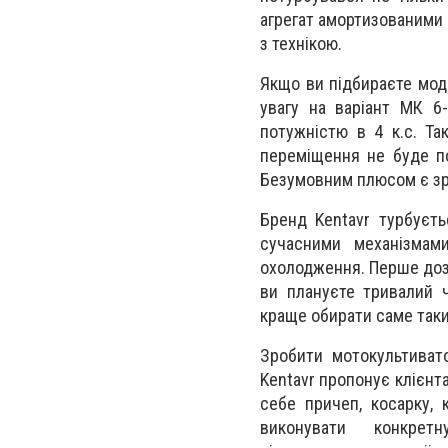
агрегат амортизованими 
з технікою.
Якщо ви підбираєте мод
увагу на варіант МК 6-
потужністю в 4 к.с. Та
переміщення не буде по
Безумовним плюсом є зру
Бренд Kentavr турбуєть
сучасними механізмам
охолодження. Перше дозв
ви плануєте тривалий 
краще обирати саме так
Зробити мотокультиват
Kentavr пропонує клієнт
себе причеп, косарку, 
виконувати конкре