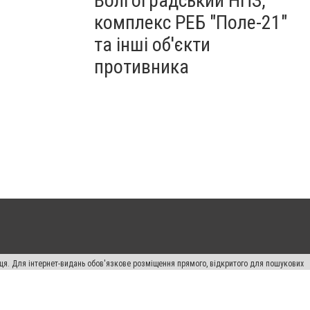
Волгоградський НПЗ,
комплекс РЕБ "Поле-21"
та інші об'єкти
противника
вця. Для інтернет-видань обов'язкове розміщення прямого, відкритого для пошукових
лама" публікуються на правах реклами.