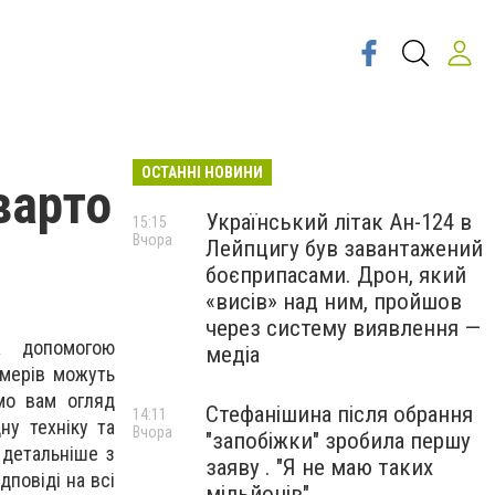
ОСТАННІ НОВИНИ
варто
Український літак Ан-124 в
15:15
Вчора
Лейпцигу був завантажений
боєприпасами. Дрон, який
«висів» над ним, пройшов
через систему виявлення —
а допомогою
медіа
рмерів можуть
мо вам огляд
Стефанішина після обрання
14:11
ну техніку та
Вчора
"запобіжки" зробила першу
 детальніше з
заяву . "Я не маю таких
дповіді на всі
мільйонів"