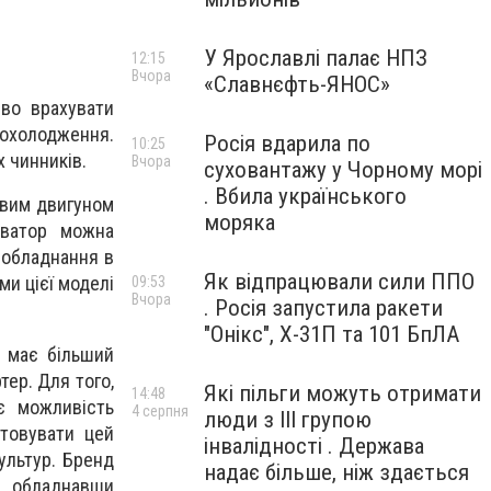
У Ярославлі палає НПЗ
12:15
Вчора
«Славнєфть-ЯНОС»
во врахувати
 охолодження.
Росія вдарила по
10:25
х чинників.
Вчора
суховантажу у Чорному морі
. Вбила українського
овим двигуном
моряка
иватор можна
о обладнання в
Як відпрацювали сили ППО
и цієї моделі
09:53
Вчора
. Росія запустила ракети
"Онікс", Х-31П та 101 БпЛА
 має більший
тер. Для того,
Які пільги можуть отримати
14:48
є можливість
4 серпня
люди з III групою
товувати цей
інвалідності . Держава
культур. Бренд
надає більше, ніж здається
і, обладнавши