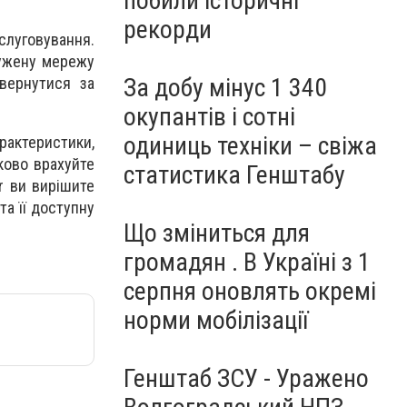
побили історичні
рекорди
бслуговування.
лужену мережу
За добу мінус 1 340
звернутися за
окупантів і сотні
одиниць техніки – свіжа
рактеристики,
ково врахуйте
статистика Генштабу
r ви вирішите
та її доступну
Що зміниться для
громадян . В Україні з 1
серпня оновлять окремі
норми мобілізації
Генштаб ЗСУ - Уражено