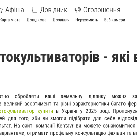
Афіша
Довідник
Оголошення
Карта міста
Довідкова
Дозвілля
Нерухомість
Веб камери
токультиваторів - які 
ртно обробляти ваші земельну ділянку можна з
з великий асортимент та різні характеристики багато фе
отокультиватор купити
в Україні у 2025 році. Пропонує
й для того, аби ви змогли підібрати для себе відповід
ьтат. На сайті компанії Kentavr ви можете ознайомитися
аріантами, отримати профільну консультацію фахівця та ві