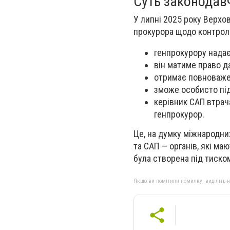
Суть законодав
У липні 2025 року Верхо
прокурора щодо контрол
генпрокурору надає
він матиме право д
отримає повноважен
зможе особисто пі
керівник САП втрач
генпрокурор.
Це, на думку міжнародни
та САП — органів, які ма
була створена під тиском
Якщо ви помітили помилку, виділіть нео