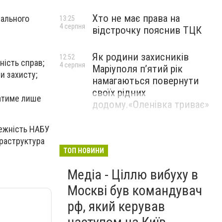
Хто не має права на
рального
13:25
4 серпня
відстрочку пояснив ТЦК
Як родини захисників
12:52
ність справ;
4 серпня
Маріуполя пʼятий рік
и захисту;
намагаються повернути
своїх рідних
ватиме лише
додому.«Оленівка триває»
лежність НАБУ
фраструктура
ТОП НОВИНИ
Медіа - Ціллю вибуху в
Москві був командувач
рф, який керував