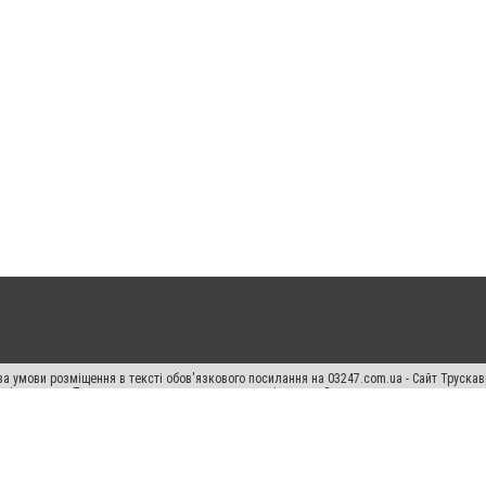
а умови розміщення в тексті обов'язкового посилання на 03247.com.ua - Сайт Труска
кості джерела. Порушення виняткових прав переслідується Законом.
ський спецпроєкт", "Політичні новини", "Пресреліз", "PR", "Офіційно", "Політична рек
раншиза "CitySites"
Правила класифайд
Редакційна політика
Політика конфіденційн