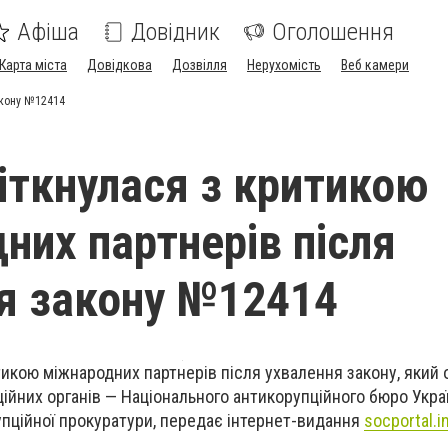
Афіша
Довідник
Оголошення
Карта міста
Довідкова
Дозвілля
Нерухомість
Веб камери
акону №12414
зіткнулася з критикою
них партнерів після
я закону №12414
итикою міжнародних партнерів після ухвалення закону, який
ійних органів — Національного антикорупційного бюро Укра
упційної прокуратури, передає інтернет-видання
socportal.i