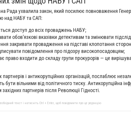
чих змін щодо НАБУ і САП
вна Рада ухвалила закон, який посилює повноваження Гене
ю над НАБУ та САП:
ться доступ до всіх проваджень НАБУ;
авати обов’язкові вказівки детективам та змінювати підслід
ня закривати провадження на підставі клопотання сторон
дписувати повідомлення про підозру високопосадовцям;
ає право входити до складу групи прокурорів — це вирішу
х партнерів і антикорупційних організацій, послаблює неза
ють бути вільними від політичного тиску. Антикорупційна ін
 західних партнерів після Революції Гідності.
бхідний текст і натисніть Ctrl + Enter, щоб повідомити про це редакцію