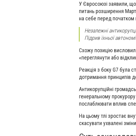
У Євросоюзі заявили, що
питань розширення Марта
на себе перед початком 
Незалежні антикорупцій
Підрив їхньої автономі
Схожу позицію висловили
«переглянути або відклик
Реакція з боку G7 була 
дотримання принципів д
Антикорупційні громадсь
генеральному прокурору 
послаблювати вплив спец
На цьому тлі зростає вну
скасувати ухвалені змін