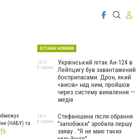
ОСТАННІ НОВИНИ
Український літак Ан-124 в
15:15
6 серпня
Лейпцигу був завантажений
боєприпасами. Дрон, який
«висів» над ним, пройшов
через систему виявлення —
медіа
 обмежує
Стефанішина після обрання
14:11
6 серпня
їни (НАБУ) та
"запобіжки" зробила першу
nfo
.
заяву . "Я не маю таких
мільйонів"