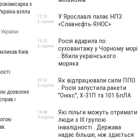
рокомісарка з
Україна взяла
У Ярославлі палає НПЗ
12:15
6 серпня
«Славнєфть-ЯНОС»
 України.
Росія вдарила по
10:25
6 серпня
суховантажу у Чорному морі
акликав Київ
. Вбила українського
моряка
вості
Як відпрацювали сили ППО
09:53
6 серпня
. Росія запустила ракети
кон дозволяє
"Онікс", Х-31П та 101 БпЛА
справ і
Які пільги можуть отримати
14:48
4 серпня
люди з III групою
могою
інвалідності . Держава
ав.
надає більше, ніж здається