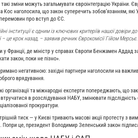
 такі зміни можуть загальмувати євроінтеграцію України. Єв
 Кос наголосила, що закон суперечить зобов’язанням, які 
перемовин про вступ до ЄС.
ні інституції є одним із ключових критеріїв нашої довіри до
ї – це крок назад, – заявив речник Єврокомісії Гійом Мерсьє.
 у Франції, де міністр у справах Європи Бенжамен Аддад з
ати закон, поки не пізно».
стримано негативною: західні партнери наголосили на важли
оброго врядування.
кі організації та міжнародні експерти попереджають, що за
втручатися в розслідування НАБУ, змінювати підслідність 
іалізованої прокуратури.
трішній тиск — у Києві тривають масові акції протесту з ви
и. Попри це, президент Володимир Зеленський закон підпис