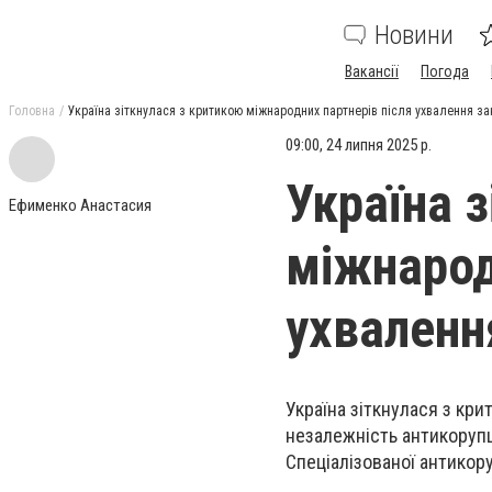
Новини
Вакансії
Погода
Головна
Україна зіткнулася з критикою міжнародних партнерів після ухвалення з
09:00, 24 липня 2025 р.
Україна 
Ефименко Анастасия
міжнарод
ухваленн
Україна зіткнулася з кр
незалежність антикорупц
Спеціалізованої антикор