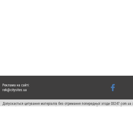
Реклама на сайті:
rek@citysites.ua
Допускається цитування матеріалів без отримання попередньої згоди 03247.com.ua з
систем гіперпосилання на цитовані статті не нижче другого абзацу в тексті або в я
Матеріали з плашками "Новини компаній", "Промо", "Партнерський матеріал", "Партнер
Реклама на сайті
Ф