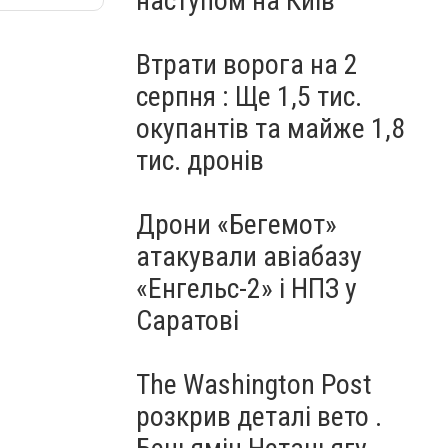
наступом на Київ
Втрати ворога на 2
серпня : Ще 1,5 тис.
окупантів та майже 1,8
тис. дронів
Дрони «Бегемот»
атакували авіабазу
«Енгельс-2» і НПЗ у
Саратові
The Washington Post
розкрив деталі вето .