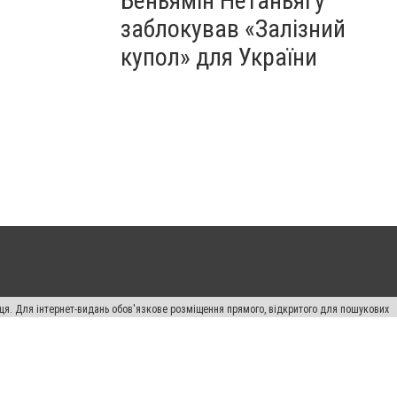
Беньямін Нетаньягу
заблокував «Залізний
купол» для України
вця. Для інтернет-видань обов'язкове розміщення прямого, відкритого для пошукових
лама" публікуються на правах реклами.
ості
Правила сайту