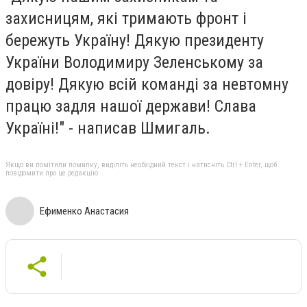
захисницям, які тримають фронт і
бережуть Україну! Дякую президенту
України Володимиру Зеленському за
довіру! Дякую всій команді за невтомну
працю задля нашої держави! Слава
Україні!" - написав Шмигаль.
Якщо ви помітили помилку, виділіть необхідний текст і натисніть Ctrl + Enter, щоб
повідомити про це редакцію
Ефименко Анастасия