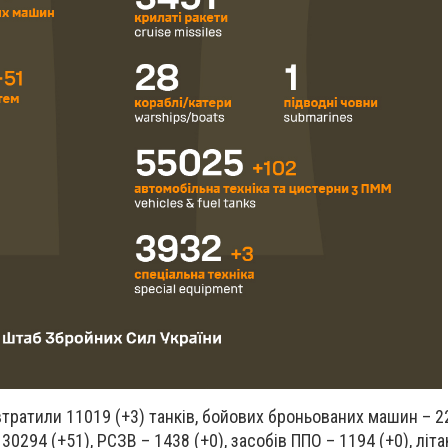
втратили 11019 (+3) танків, бойових броньованих машин – 22
0294 (+51), РСЗВ – 1438 (+0), засобів ППО – 1194 (+0), літак