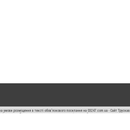
а умови розміщення в тексті обов'язкового посилання на 03247.com.ua - Сайт Труска
кості джерела. Порушення виняткових прав переслідується Законом.
ський спецпроєкт", "Політичні новини", "Пресреліз", "PR", "Офіційно", "Політична рек