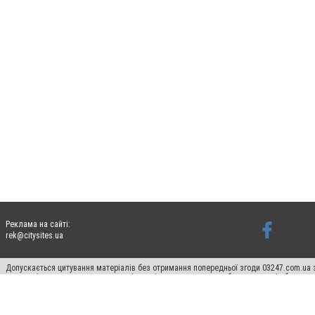
Реклама на сайті:
rek@citysites.ua
Допускається цитування матеріалів без отримання попередньої згоди 03247.com.ua з
систем гіперпосилання на цитовані статті не нижче другого абзацу в тексті або в я
Матеріали з плашками "Новини компаній", "Промо", "Партнерський матеріал", "Партнер