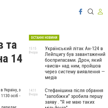
ОСТАННІ НОВИНИ
в та
Український літак Ан-124 в
15:15
Вчора
Лейпцигу був завантажений
на 14
боєприпасами. Дрон, який
«висів» над ним, пройшов
через систему виявлення —
медіа
в Україну, з
Стефанішина після обрання
14:11
Вчора
 1130 осіб -
"запобіжки" зробила першу
заяву . "Я не маю таких
, передає
мільйонів"