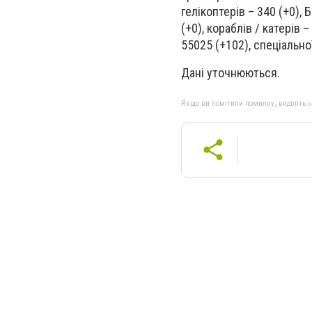
гелікоптерів – 340 (+0),
(+0), кораблів / катерів 
55025 (+102), спеціальної
Дані уточнюються.
Якщо ви помітили помилку, виділіть нео