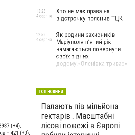
Хто не має права на
13:25
4 серпня
відстрочку пояснив ТЦК
Як родини захисників
12:52
4 серпня
Маріуполя пʼятий рік
намагаються повернути
своїх рідних
додому.«Оленівка триває»
ТОП НОВИНИ
Палають пів мільйона
гектарів . Масштабні
лісові пожежі в Європі
987 (+4),
ів – 421 (+0),