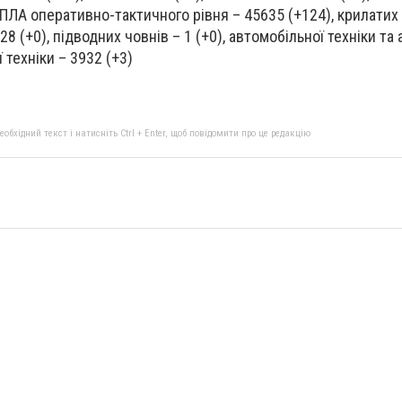
 БПЛА оперативно-тактичного рівня – 45635 (+124), крилатих
– 28 (+0), підводних човнів – 1 (+0), автомобільної техніки т
 техніки – 3932 (+3)
бхідний текст і натисніть Ctrl + Enter, щоб повідомити про це редакцію