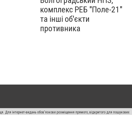
Волгоградський НПЗ,
комплекс РЕБ "Поле-21"
та інші об'єкти
противника
вця. Для інтернет-видань обов'язкове розміщення прямого, відкритого для пошукових
лама" публікуються на правах реклами.