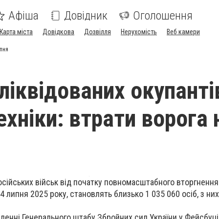
Афіша
Довідник
Оголошення
Карта міста
Довідкова
Дозвілля
Нерухомість
Веб камери
ипня
ліквідованих окупанті
хніки: втрати ворога 
осійських військ від початку повномасштабного вторгнення 
4 липня 2025 року, становлять близько 1 035 060 осіб, з них
мленні Генерального штабу Збройних сил України у Фейсбуці