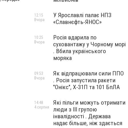
У Ярославлі палає НПЗ
12:15
Вчора
«Славнєфть-ЯНОС»
Росія вдарила по
10:25
Вчора
суховантажу у Чорному морі
. Вбила українського
моряка
Як відпрацювали сили ППО
09:53
Вчора
. Росія запустила ракети
"Онікс", Х-31П та 101 БпЛА
Які пільги можуть отримати
14:48
4 серпня
люди з III групою
інвалідності . Держава
надає більше, ніж здається