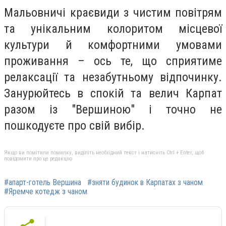
Мальовничі краєвиди з чистим повітрям
та унікальним колоритом місцевої
культури й комфортними умовами
проживання – ось те, що сприятиме
релаксації та незабутньому відпочинку.
Занурюйтесь в спокій та велич Карпат
разом із "Вершиною" і точно не
пошкодуєте про свій вибір.
Якщо ви помітили помилку, виділіть необхідний текст і натисніть Ctrl + Enter, щоб
повідомити про це редакцію
#апарт-готель Вершина
#зняти будинок в Карпатах з чаном
#Яремче котедж з чаном