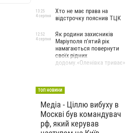
Хто не має права на
13:25
4 серпня
відстрочку пояснив ТЦК
Як родини захисників
12:52
4 серпня
Маріуполя пʼятий рік
намагаються повернути
своїх рідних
додому.«Оленівка триває»
ТОП НОВИНИ
Медіа - Ціллю вибуху в
Москві був командувач
рф, який керував