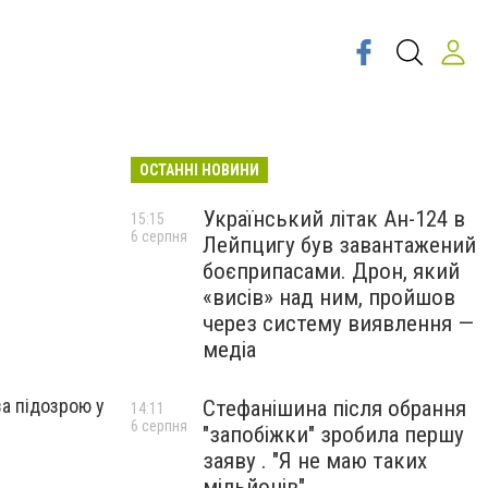
ОСТАННІ НОВИНИ
Український літак Ан-124 в
15:15
6 серпня
Лейпцигу був завантажений
боєприпасами. Дрон, який
«висів» над ним, пройшов
через систему виявлення —
медіа
за підозрою у
Стефанішина після обрання
14:11
6 серпня
"запобіжки" зробила першу
заяву . "Я не маю таких
мільйонів"