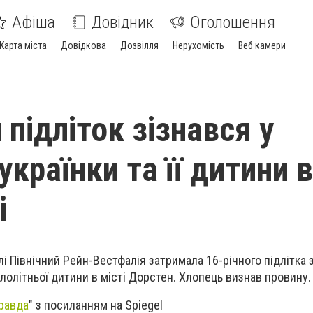
Афіша
Довідник
Оголошення
Карта міста
Довідкова
Дозвілля
Нерухомість
Веб камери
 підліток зізнався у
українки та її дитини в
і
і Північний Рейн-Вестфалія затримала 16-річного підлітка 
малолітньої дитини в місті Дорстен. Хлопець визнав провину.
равда
" з посиланням на Spiegel