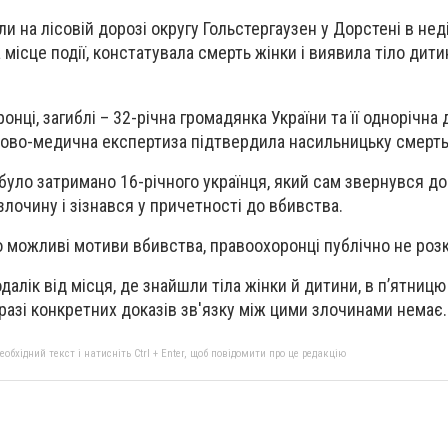
и на лісовій дорозі округу Гольстергаузен у Дорстені в нед
а місце події, констатувала смерть жінки і виявила тіло дит
нці, загиблі – 32-річна громадянка України та її однорічна 
дово-медична експертиза підтвердила насильницьку смерть
 було затримано 16-річного українця, який сам звернувся до
злочину і зізнався у причетності до вбивства.
о можливі мотиви вбивства, правоохоронці публічно не роз
одалік від місця, де знайшли тіла жінки й дитини, в пʼятниц
разі конкретних доказів зв'язку між цими злочинами немає.
бхідний текст і натисніть Ctrl + Enter, щоб повідомити про це редакцію