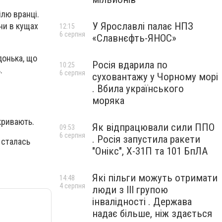
ілю вранці.
У Ярославлі палає НПЗ
ини в кущах
12:15
6 серпня
«Славнєфть-ЯНОС»
донька, що
Росія вдарила по
10:25
.
6 серпня
суховантажу у Чорному морі
. Вбила українського
моряка
кривають.
Як відпрацювали сили ППО
09:53
6 серпня
. Росія запустила ракети
ю сталась
"Онікс", Х-31П та 101 БпЛА
Які пільги можуть отримати
14:48
4 серпня
люди з III групою
інвалідності . Держава
надає більше, ніж здається