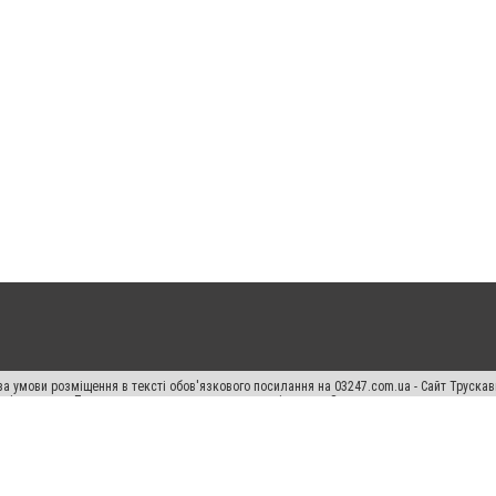
а умови розміщення в тексті обов'язкового посилання на 03247.com.ua - Сайт Труска
кості джерела. Порушення виняткових прав переслідується Законом.
ський спецпроєкт", "Політичні новини", "Пресреліз", "PR", "Офіційно", "Політична рек
раншиза "CitySites"
Правила класифайд
Редакційна політика
Політика конфіденційн