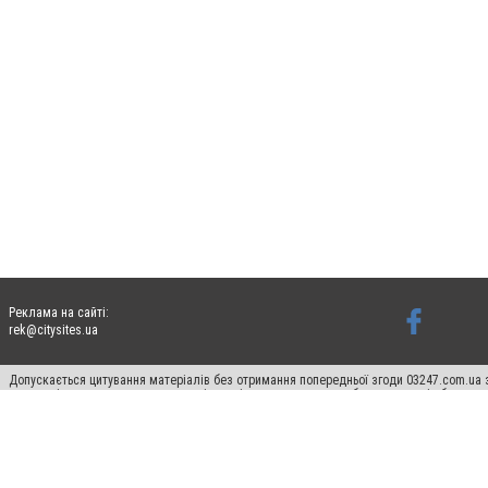
Реклама на сайті:
rek@citysites.ua
Допускається цитування матеріалів без отримання попередньої згоди 03247.com.ua з
систем гіперпосилання на цитовані статті не нижче другого абзацу в тексті або в я
Матеріали з плашками "Новини компаній", "Промо", "Партнерський матеріал", "Партнер
Реклама на сайті
Ф