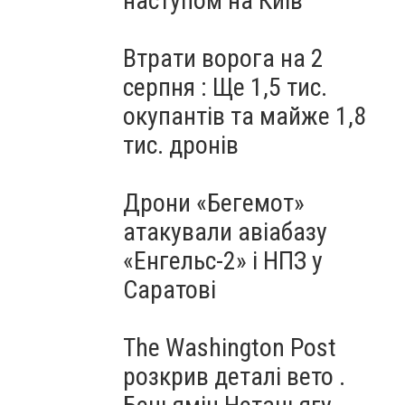
наступом на Київ
Втрати ворога на 2
серпня : Ще 1,5 тис.
окупантів та майже 1,8
тис. дронів
Дрони «Бегемот»
атакували авіабазу
«Енгельс-2» і НПЗ у
Саратові
The Washington Post
розкрив деталі вето .