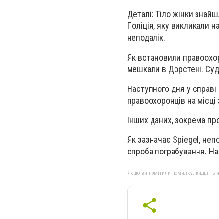
Деталі:
Тіло жінки знайшл
Поліція, яку викликали н
неподалік.
Як встановили правоохоро
мешкали в Дорстені. Су
Наступного дня у справі
правоохоронців на місці 
Інших даних, зокрема пр
Як зазначає Spiegel, неп
спроба пограбування. На
Якщо ви помітили помилку, виділіть нео