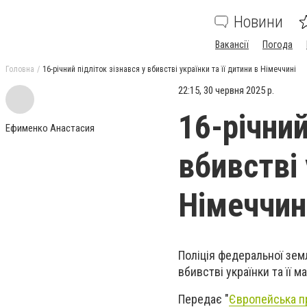
Новини
Вакансії
Погода
Головна
16-річний підліток зізнався у вбивстві українки та її дитини в Німеччині
22:15, 30 червня 2025 р.
16-річний
Ефименко Анастасия
вбивстві 
Німеччин
Поліція федеральної земл
вбивстві українки та її 
Передає "
Європейська п