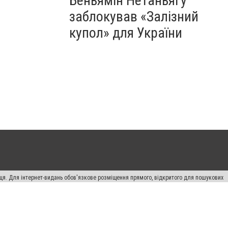
Беньямін Нетаньягу
заблокував «Залізний
купол» для України
вця. Для інтернет-видань обов'язкове розміщення прямого, відкритого для пошукових
лама" публікуються на правах реклами.
ості
Правила сайту