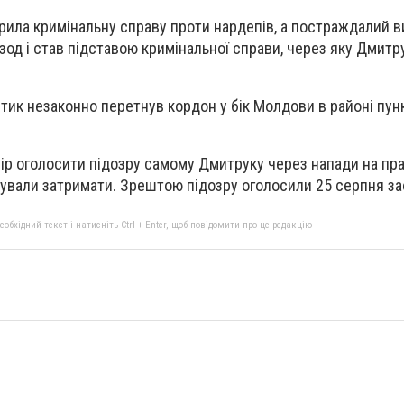
крила кримінальну справу проти нардепів, а постраждалий 
зод і став підставою кримінальної справи, через яку Дмитр
ітик незаконно перетнув кордон у бік Молдови в районі пун
ір оголосити підозру самому Дмитруку через напади на п
анували затримати. Зрештою підозру оголосили 25 серпня за
бхідний текст і натисніть Ctrl + Enter, щоб повідомити про це редакцію