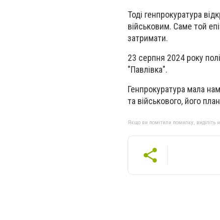
Тоді генпрокуратура від
військовим. Саме той епі
затримати.
23 серпня 2024 року пол
"Павлівка".
Генпрокуратура мала нам
та військового, його пл
Якщо ви помітили помилку, виділіть нео