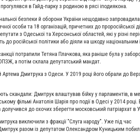
 прогулявся в Гайд-парку з родиною в рясі іподиякона.
іональної безпеки й оборони України нещодавно запровадила
зичної особи та 18 організацій, причетних до проросійської д
путати з Одеської та Херсонської областей, які у різні пер
ь до російської політики або діяли на шкоду національним 
санкції потрапили
Тетяна Плачкова
, яка раніше була у забор
ї ОПЗЖ, а потім склала депутатський мандат.
й
Артема Дмитрука
з Одеси. У 2019 році його обрали до Вер
ють скандали: Дмитрук влаштував бійку у парламентів, в ме
ькому фільмі Анатолія Шарія про події в Одесі у 2014 році. 
 долучився до охочих зберегти московський патріархат в Ук
итрука виключили з фракції "Слуга народу". Уже під час
Дмитрук разом із депутатом Олександром Куницьким побил