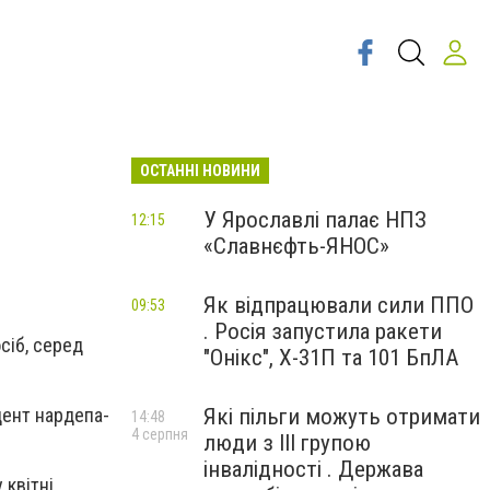
ОСТАННІ НОВИНИ
У Ярославлі палає НПЗ
12:15
«Славнєфть-ЯНОС»
Як відпрацювали сили ППО
09:53
. Росія запустила ракети
сіб, серед
"Онікс", Х-31П та 101 БпЛА
Які пільги можуть отримати
дент нардепа-
14:48
4 серпня
люди з III групою
інвалідності . Держава
 квітні