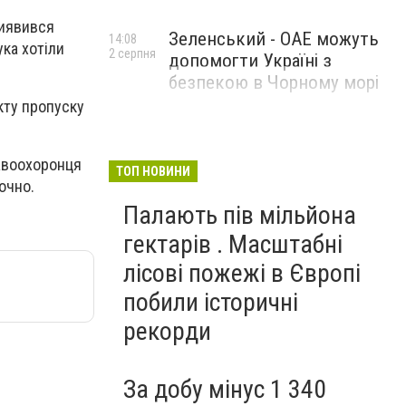
виявився
Зеленський - ОАЕ можуть
14:08
ука хотіли
2 серпня
допомогти Україні з
безпекою в Чорному морі
кту пропуску
равоохоронця
ТОП НОВИНИ
очно.
Палають пів мільйона
гектарів . Масштабні
лісові пожежі в Європі
побили історичні
рекорди
За добу мінус 1 340