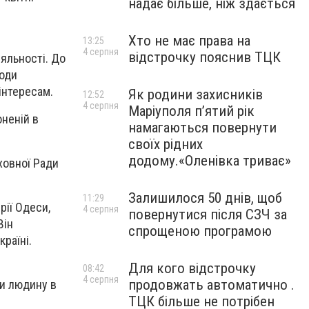
надає більше, ніж здається
Хто не має права на
13:25
4 серпня
відстрочку пояснив ТЦК
іяльності. До
іоди
інтересам.
Як родини захисників
12:52
4 серпня
Маріуполя пʼятий рік
оненій в
намагаються повернути
своїх рідних
додому.«Оленівка триває»
ховної Ради
Залишилося 50 днів, щоб
11:29
рії Одеси,
4 серпня
повернутися після СЗЧ за
Він
спрощеною програмою
раїні.
Для кого відстрочку
08:42
4 серпня
продовжать автоматично .
и людину в
ТЦК більше не потрібен