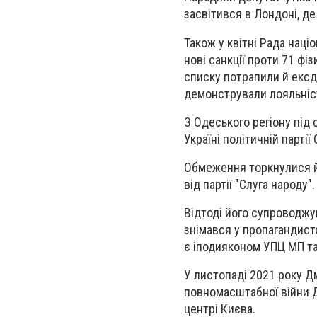
засвітився в Лондоні, де
Також у квітні Рада нац
нові санкції проти 71 фі
списку потрапили й ексде
демонстрували лояльніст
З Одеського регіону під 
Україні політичній парті
Обмеження торкнулися 
від партії "Слуга народу".
Відтоді його супроводжу
знімався у пропагандистс
є іподияконом УПЦ МП та
У листопаді 2021 року Дм
повномасштабної війни 
центрі Києва.