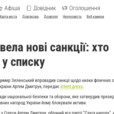
Афіша
Довідник
Оголошення
Карта міста
Довідкова
Дозвілля
Нерухомість
Веб камери
вела нові санкції: хто
 у списку
димир Зеленський
впровадив санкції щодо низки фізичних о
країни
Артем Дмитрук, передає
intent.press
.
ади національної безпеки та оборони, яке затвердив прези
вних нагород України йому блокували активи.
з Одеси Артем Дмитрук, обраний від партії "Слуга народу", у