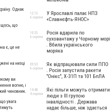
раїну. Однак
У Ярославлі палає НПЗ
12:15
6 серпня
«Славнєфть-ЯНОС»
а щось, що
Росія вдарила по
10:25
6 серпня
суховантажу у Чорному морі
. Вбила українського
на є, це не
моряка
джені на низці
Як відпрацювали сили ППО
09:53
6 серпня
. Росія запустила ракети
"Онікс", Х-31П та 101 БпЛА
якому ви
ення вогню, і
Які пільги можуть отримати
14:48
кий чиновник.
4 серпня
люди з III групою
 що увага
інвалідності . Держава
атимуть
надає більше, ніж здається