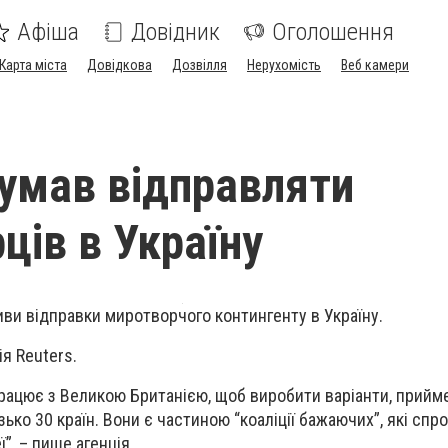
Афіша
Довідник
Оголошення
Карта міста
Довідкова
Дозвілля
Нерухомість
Веб камери
умав відправляти
ців в Україну
ви відправки миротворчого контингенту в Україну.
я Reuters.
впрацює з Великою Британією, щоб виробити варіанти, прийм
изько 30 країн. Вони є частиною “коаліції бажаючих”, які сп
”, – пише агенція.