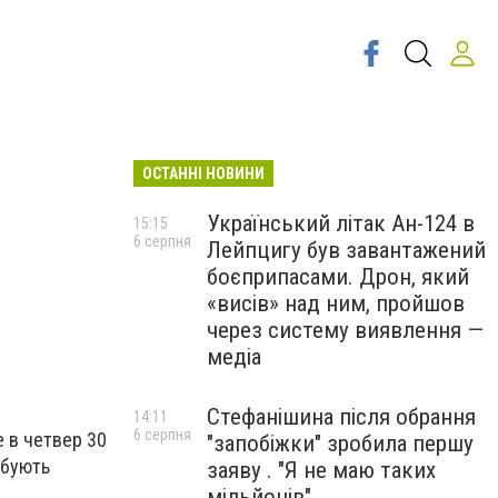
ОСТАННІ НОВИНИ
Український літак Ан-124 в
15:15
6 серпня
Лейпцигу був завантажений
боєприпасами. Дрон, який
«висів» над ним, пройшов
через систему виявлення —
медіа
Стефанішина після обрання
14:11
6 серпня
е в четвер 30
"запобіжки" зробила першу
робують
заяву . "Я не маю таких
мільйонів"