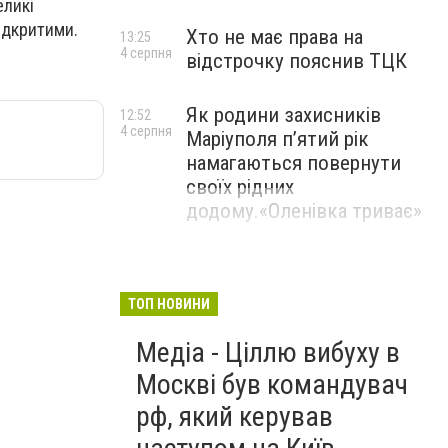
еликі
ідкритими.
Хто не має права на
13:25
4 серпня
відстрочку пояснив ТЦК
Як родини захисників
12:52
4 серпня
Маріуполя пʼятий рік
намагаються повернути
своїх рідних
додому.«Оленівка триває»
ТОП НОВИНИ
Медіа - Ціллю вибуху в
Москві був командувач
рф, який керував