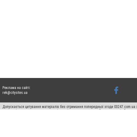
Реклама на сайті:
rek@citysites.ua
Допускається цитування матеріалів без отримання попередньої згоди 03247.com.ua з
систем гіперпосилання на цитовані статті не нижче другого абзацу в тексті або в я
Матеріали з плашками "Новини компаній", "Промо", "Партнерський матеріал", "Партнер
Реклама на сайті
Ф