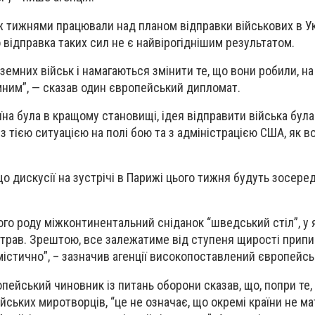
 тижнями працювали над планом відправки військових в Ук
відправка таких сил не є найвірогіднішим результатом.
земних військ і намагаються змінити те, що вони робили, н
мним”, — сказав один європейський дипломат.
їна була в кращому становищі, ідея відправити війська була
з тією ситуацією на полі бою та з адміністрацією США, як во
що дискусії на зустрічі в Парижі цього тижня будуть зосере
вого роду міжконтинентальний сніданок “шведський стіл”, у 
трав. Зрештою, все залежатиме від ступеня щирості припин
істично”, – зазначив агенції високопоставлений європейсь
ейський чиновник із питань оборони сказав, що, попри те,
йських миротворців, “це не означає, що окремі країни не м