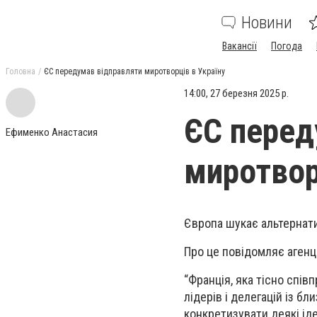
Новини
Вакансії
Погода
Головна
ЄС передумав відправляти миротворців в Україну
14:00, 27 березня 2025 р.
ЄС перед
Ефименко Анастасия
миротвор
Європа шукає альтернати
Про це повідомляє агенці
“Франція, яка тісно спі
лідерів і делегацій із бл
конкретизувати деякі ідеї