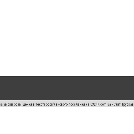
а умови розміщення в тексті обов'язкового посилання на 03247.com.ua - Сайт Труска
кості джерела. Порушення виняткових прав переслідується Законом.
ський спецпроєкт", "Політичні новини", "Пресреліз", "PR", "Офіційно", "Політична рек
раншиза "CitySites"
Правила класифайд
Редакційна політика
Політика конфіденційн