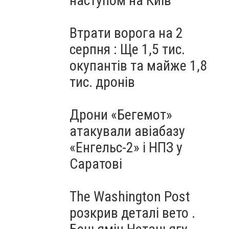
наступом на Київ
Втрати ворога на 2
серпня : Ще 1,5 тис.
окупантів та майже 1,8
тис. дронів
Дрони «Бегемот»
атакували авіабазу
«Енгельс-2» і НПЗ у
Саратові
The Washington Post
розкрив деталі вето .