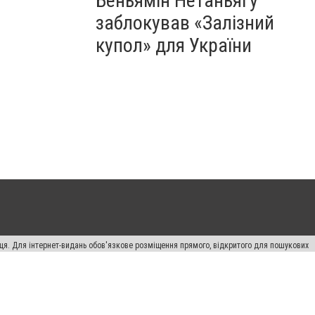
Беньямін Нетаньягу
заблокував «Залізний
купол» для України
вця. Для інтернет-видань обов'язкове розміщення прямого, відкритого для пошукових
лама" публікуються на правах реклами.
ості
Правила сайту