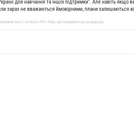
Україні для навчання та іншої підтримки”. Але навіть якщо в
или зараз не вважаються ймовірними, плани залишаються в
бхідний текст і натисніть Ctrl + Enter, щоб повідомити про це редакцію