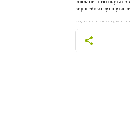
солдатів, розгорнутих в 
європейські сухопутні с
Якщо ви помітили помилку, виділіть нео