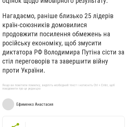
оцінок щодо ймовірного результату.
Нагадаємо, раніше близько 25 лідерів
країн-союзників домовилися
продовжити посилення обмежень на
російську економіку, щоб змусити
диктатора РФ Володимира Путіна сісти за
стіл переговорів та завершити війну
проти України.
Якщо ви помітили помилку, виділіть необхідний текст і натисніть Ctrl + Enter, щоб
повідомити про це редакцію
Ефименко Анастасия