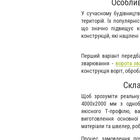
Особлив
У сучасному будівництв
територій. Їх популярні
що значно підвищує ко
конструкцій, які націле
Перший варіант передб
зварювання -
ворота зв
конструкція воріт, обро
Скла
Щоб зрозуміти реальну
4000х2000 мм з одноб
якісного Т-профілю, 
виготовлення основної
матеріали та швелер, ро
Процес замовлення поч