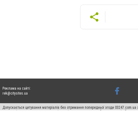
Реклама на сайті:
rek@citysites.ua
Допускається цитування матеріалів без отримання попередньої згоди 03247.com.ua з
систем гіперпосилання на цитовані статті не нижче другого абзацу в тексті або в я
Матеріали з плашками "Новини компаній", "Промо", "Партнерський матеріал", "Партнер
Реклама на сайті
Ф