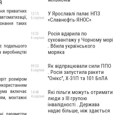
я
ння приватних
У Ярославлі палає НПЗ
12:15
втоматизації,
6 серпня
«Славнєфть-ЯНОС»
онання таких
Росія вдарила по
10:25
6 серпня
суховантажу у Чорному морі
. Вбила українського
ує подальшого
моряка
а виробництві
Як відпрацювали сили ППО
09:53
6 серпня
. Росія запустила ракети
"Онікс", Х-31П та 101 БпЛА
оріт розміром
икористанням
сума включає
Які пільги можуть отримати
14:48
4 серпня
ям, монтажні
люди з III групою
інвалідності . Держава
надає більше, ніж здається
ні параметри