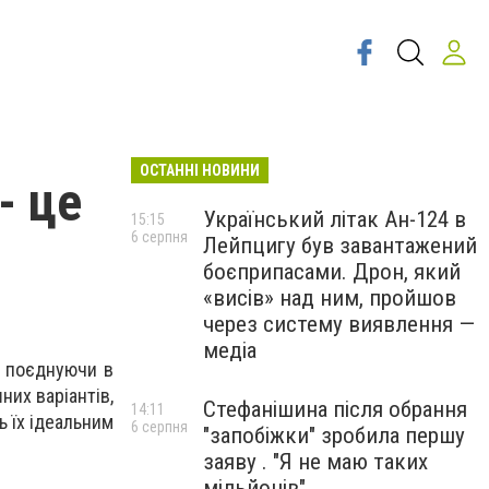
ОСТАННІ НОВИНИ
- це
Український літак Ан-124 в
15:15
6 серпня
Лейпцигу був завантажений
боєприпасами. Дрон, який
«висів» над ним, пройшов
через систему виявлення —
медіа
, поєднуючи в
них варіантів,
Стефанішина після обрання
14:11
 їх ідеальним
6 серпня
"запобіжки" зробила першу
заяву . "Я не маю таких
мільйонів"