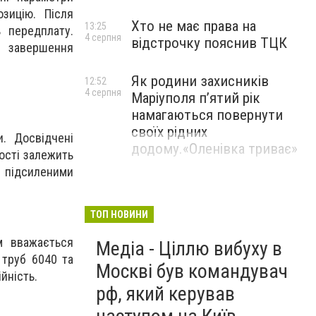
зицію. Після
Хто не має права на
13:25
 передплату.
4 серпня
відстрочку пояснив ТЦК
я завершення
Як родини захисників
12:52
4 серпня
Маріуполя пʼятий рік
намагаються повернути
своїх рідних
. Досвідчені
додому.«Оленівка триває»
ості залежить
з підсиленими
ТОП НОВИНИ
м вважається
Медіа - Ціллю вибуху в
 труб 6040 та
Москві був командувач
йність.
рф, який керував