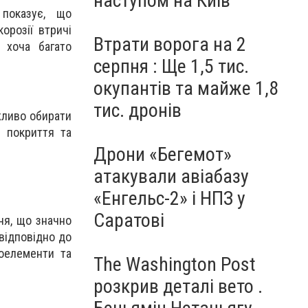
наступом на Київ
 показує, що
орозії втричі
Втрати ворога на 2
 хоча багато
серпня : Ще 1,5 тис.
окупантів та майже 1,8
тис. дронів
жливо обирати
о покриття та
Дрони «Бегемот»
атакували авіабазу
«Енгельс-2» і НПЗ у
Саратові
ня, що значно
відповідно до
тоелементи та
The Washington Post
розкрив деталі вето .