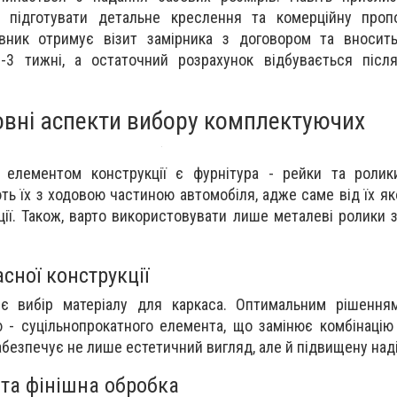
м підготувати детальне креслення та комерційну пропо
вник отримує візит замірника з договором та вносить
-3 тижні, а остаточний розрахунок відбувається післ
овні аспекти вибору комплектуючих
елементом конструкції є фурнітура - рейки та ролики
ь їх з ходовою частиною автомобіля, адже саме від їх як
ції. Також, варто використовувати лише металеві ролики 
сної конструкції
є вибір матеріалу для каркаса. Оптимальним рішення
 - суцільнопрокатного елемента, що замінює комбінацію
абезпечує не лише естетичний вигляд, але й підвищену наді
ї та фінішна обробка