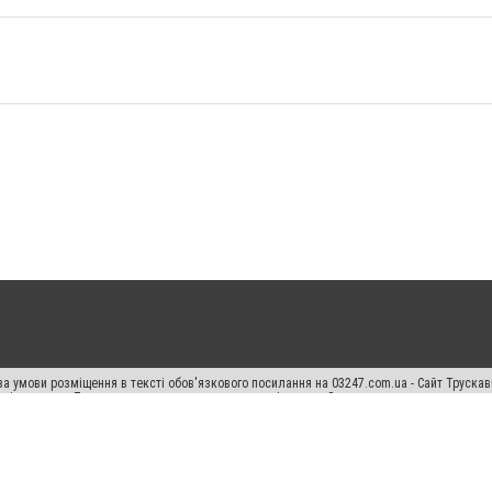
а умови розміщення в тексті обов'язкового посилання на 03247.com.ua - Сайт Труска
кості джерела. Порушення виняткових прав переслідується Законом.
ський спецпроєкт", "Політичні новини", "Пресреліз", "PR", "Офіційно", "Політична рек
раншиза "CitySites"
Правила класифайд
Редакційна політика
Політика конфіденційн