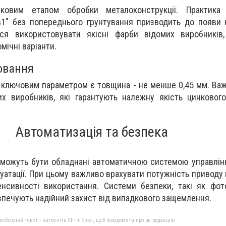
зковим етапом обробки металоконструкції. Практика
1" без попереднього грунтування призводить до появи к
я використовувати якісні фарби відомих виробників,
мічні варіанти.
ювання
 ключовим параметром є товщина - не менше 0,45 мм. Ва
их виробників, які гарантують належну якість цинковог
Автоматизація та безпека
а можуть бути обладнані автоматичною системою управлін
атації. При цьому важливо врахувати потужність приводу 
тенсивності використання. Системи безпеки, такі як фо
зпечують надійний захист від випадкового защемлення.
бхідний текст і натисніть Ctrl + Enter, щоб повідомити про це редакцію