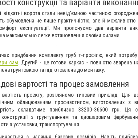
ості конструкції та варіанти виконанн
і відкатні ворота стали невід'ємною частиною огородже
сть обумовлена не лише практичністю, але й можливістю а
мфорт експлуатації. Ми пропонуємо два варіанти вик
ні на максимально легке встановлення своїми силами.
ачає придбання комплекту труб т-профілю, який потреб
ари сам
. Другий - це готови каркас - повністю зварена н
блена грунтовкою та підготовлена до монтажу.
дові вартості та процес замовлення
 вартість проекту, розглянемо типовий приклад. Для в
ічним облицюванням профнастилом, виготовлених з в
вартість складатиме приблизно 33200-36600 грн. Ця 
 конструкції з грунтуванням та двошаровим фарбуванн
боти з установки, транспортування.
инається з надання базових розмірів. Навіть приблиз