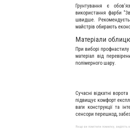
Грунтування є обов'я
використання фарби "3в
швидше. Рекомендуєтьс
майстрів обирають еконо
Матеріали облиц
При виборі профнастилу
матеріал від перевірен
полімерного шару.
Сучасні відкатні ворот
підвищує комфорт експлу
ваги конструкції та ін
сенсори перешкод, забе
Якщо ви помітили помилку, виділіть нео