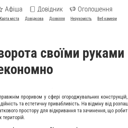
Афіша
Довідник
Оголошення
Карта міста
Довідкова
Дозвілля
Нерухомість
Веб камери
 ворота своїми руками 
 економно
справжнім проривом у сфері огороджувальних конструкцій
адійність та естетичну привабливість. На відміну від розпаш
ткового простору для відкривання та зачинення, що робить
 територій.