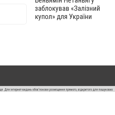
Беньямін Нетаньягу
заблокував «Залізний
купол» для України
вця. Для інтернет-видань обов'язкове розміщення прямого, відкритого для пошукових
лама" публікуються на правах реклами.
ості
Правила сайту