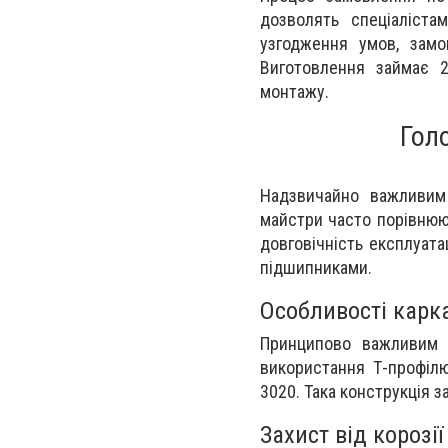
дозволять спеціаліста
узгодження умов, замо
Виготовлення займає 2
монтажу.
Гол
Надзвичайно важливим 
майстри часто порівнюют
довговічність експлуата
підшипниками.
Особливості карка
Принципово важливим 
використання Т-профілю
3020. Така конструкція з
Захист від корозі