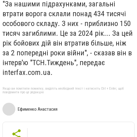
"За нашими підрахунками, загальні
втрати ворога склали понад 434 тисячі
особового складу. З них - приблизно 150
тисяч загиблими. Це за 2024 рік... За цей
рік бойових дій він втратив більше, ніж
за 2 попередні роки війни", - сказав він в
інтерв'ю "ТСН.Тиждень", передає
interfax.com.ua.
Якщо ви помітили помилку, виділіть необхідний текст і натисніть Ctrl + Enter, щоб
повідомити про це редакцію
Ефименко Анастасия