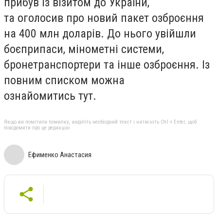
прибув із візитом до України,
та оголосив про новий пакет озброєння
на 400 млн доларів. До нього увійшли
боєприпаси, мінометні системи,
бронетранспортери та інше озброєння. Із
повним списком можна
ознайомитись тут.
Якщо ви помітили помилку, виділіть необхідний текст і натисніть Ctrl + Enter, щоб
повідомити про це редакцію
Ефименко Анастасия