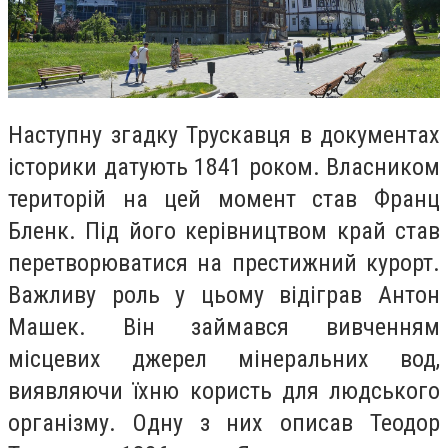
Наступну згадку Трускавця в документах
історики датують 1841 роком. Власником
територій на цей момент став Франц
Бленк. Під його керівництвом край став
перетворюватися на престижний курорт.
Важливу роль у цьому відіграв Антон
Машек. Він займався вивченням
місцевих джерел мінеральних вод,
виявляючи їхню користь для людського
організму. Одну з них описав Теодор