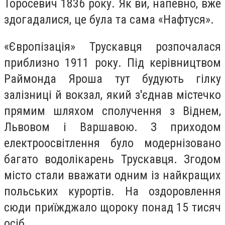
Торосевич 1836 року. Як ви, напевно, вже
здогадалися, це була та сама «Нафтуся».
«Європізація» Трускавця розпочалася
приблизно 1911 року. Під керівництвом
Раймонда Яроша тут будують гілку
залізниці й вокзал, який з'єднав містечко
прямим шляхом сполучення з Віднем,
Львовом і Варшавою. З приходом
електроосвітлення було модернізовано
багато водолікарень Трускавця. Згодом
місто стали вважати одним із найкращих
польських курортів. На оздоровлення
сюди приїжджало щороку понад 15 тисяч
осіб.