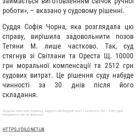
займається виготовленням свічок ручної
роботи», – вказано у судовому рішенні.
Суддя Софія Чорна, яка розглядала цю
справу, вирішила задовольнити позов
Тетяни М. лише частково. Так, суд
стягнув зі Світлани та Ореста Щ. 10000
грн моральної компенсації та 2512 грн
судових витрат. Це рішення суду набуде
чинності за 30 днів після його
складання.
Якщо ви помітили помилку, виділіть необхідний текст і натисніть Ctrl + Enter, щоб
повідомити про це редакцію
HTTPS://DILO.NET.UA