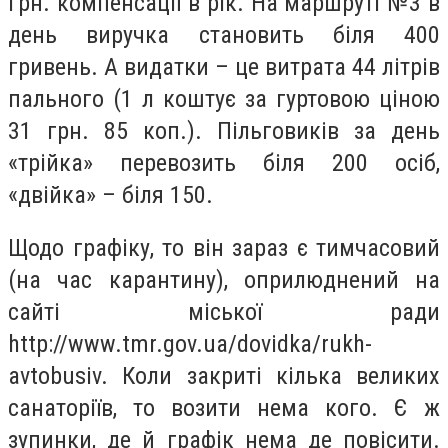
грн. компенсації в рік. На маршруті №3 в
день виручка становить біля 400
гривень. А видатки – це витрата 44 літрів
пального (1 л коштує за гуртовою ціною
31 грн. 85 коп.). Пільговиків за день
«трійка» перевозить біля 200 осіб,
«двійка» – біля 150.
Щодо графіку, то він зараз є тимчасовий
(на час карантину), оприлюднений на
сайті міської ради
http://www.tmr.gov.ua/dovidka/rukh-
avtobusiv. Коли закриті кілька великих
санаторіїв, то возити нема кого. Є ж
зупинки, де й графік нема де повісити.