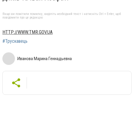
Якщо ви помітили помилку, виділіть необхідний текст і натисніть Ctrl + Enter, щоб
повідомити про це редакцію
HTTP://WWW.TMR.GOV.UA
#Трускавець
Иванова Марина Геннадьевна