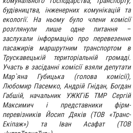
комунального господарства, транспорту,
будівництва, інженерних комунікацій та
екології. На ньому було члени комісії
розглянули лише одне питання –
заслухали інформацію про перевезення
пасажирів маршрутним транспортом в
Трускавецькій територіальній громаді.
Участь в засіданні комісії взяли депутати
Мар`яна Губицька (голова комісії),
Любомир Пасемко, Андрій Гнідан, Богдан
Габшій, начальник УЖКГіБ ТМР Сергій
Максимич і представники фірм-
перевізників Йосип Дяків (ТОВ «Транс-
Екіпаж») та Іван Асафат (ТОВ