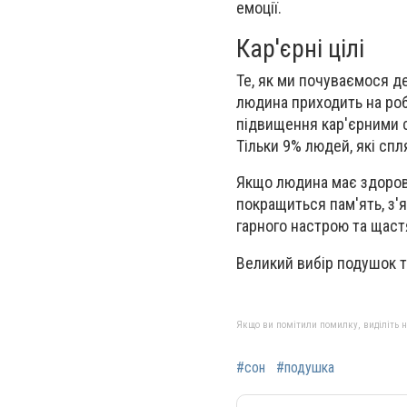
емоції.
Кар'єрні цілі
Те, як ми почуваємося де
людина приходить на роб
підвищення кар'єрними с
Тільки 9% людей, які спля
Якщо людина має здорови
покращиться пам'ять, з'
гарного настрою та щаст
Великий вибір подушок т
Якщо ви помітили помилку, виділіть нео
#сон
#подушка