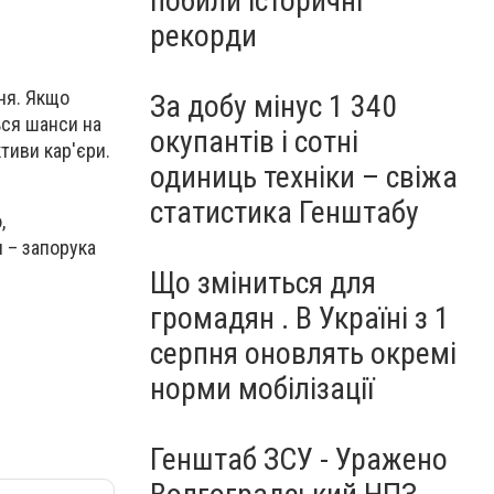
побили історичні
рекорди
ння. Якщо
За добу мінус 1 340
ься шанси на
окупантів і сотні
тиви кар'єри.
одиниць техніки – свіжа
статистика Генштабу
,
н – запорука
Що зміниться для
громадян . В Україні з 1
серпня оновлять окремі
норми мобілізації
Генштаб ЗСУ - Уражено