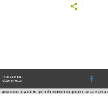
Реклама на сайті:
rek@citysites.ua
Допускається цитування матеріалів без отримання попередньої згоди 03247.com.ua з
систем гіперпосилання на цитовані статті не нижче другого абзацу в тексті або в я
Матеріали з плашками "Новини компаній", "Промо", "Партнерський матеріал", "Партнер