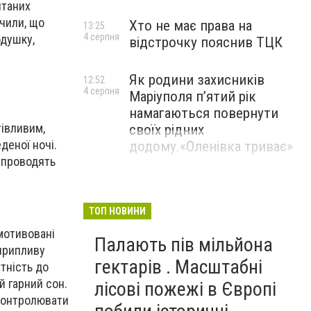
итаних
ачили, що
Хто не має права на
13:25
4 серпня
одушку,
відстрочку пояснив ТЦК
Як родини захисників
12:52
4 серпня
Маріуполя пʼятий рік
намагаються повернути
тівливим,
своїх рідних
деної ночі.
додому.«Оленівка триває»
о проводять
ТОП НОВИНИ
 мотивовані
Палають пів мільйона
 припливу
гектарів . Масштабні
атність до
й гарний сон.
лісові пожежі в Європі
 контролювати