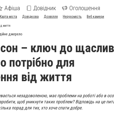
Афіша
Довідник
Оголошення
Карта міста
Довідкова
Дозвілля
Нерухомість
Веб камери
ід життя
дійне джерело
сон – ключ до щаслив
о потрібно для
ння від життя
увається незадоволеною, має проблеми на роботі або в ос
робити, щоб уникнути таких проблем? Відповідь на це пит
ілька порад для тих, хто хоче спати добре.