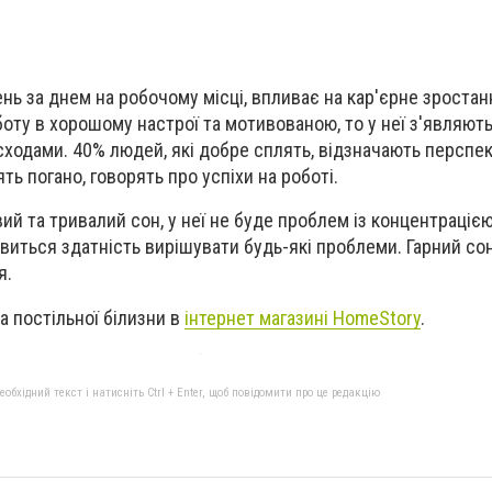
нь за днем ​​на робочому місці, впливає на кар'єрне зроста
оту в хорошому настрої та мотивованою, то у неї з'являют
ходами. 40% людей, які добре сплять, відзначають перспек
ть погано, говорять про успіхи на роботі.
й та тривалий сон, у неї не буде проблем із концентрацією
явиться здатність вирішувати будь-які проблеми. Гарний со
я.
а постільної білизни в
інтернет магазині HomeStory
.
бхідний текст і натисніть Ctrl + Enter, щоб повідомити про це редакцію