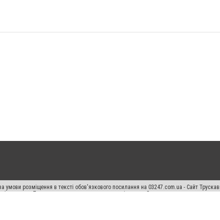
а умови розміщення в тексті обов'язкового посилання на 03247.com.ua - Сайт Труска
кості джерела. Порушення виняткових прав переслідується Законом.
ський спецпроєкт", "Політичні новини", "Пресреліз", "PR", "Офіційно", "Політична рек