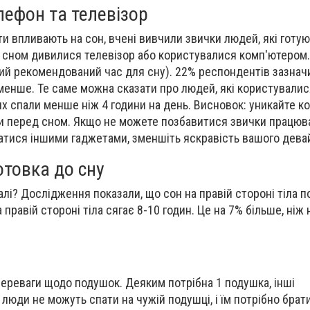
лефон та телевізор
и впливають на сон, вчені вивчили звички людей, які готую
 сном дивилися телевізор або користувалися комп'ютером.
ний рекомендований час для сну). 22% респондентів зазнач
 менше. Те саме можна сказати про людей, які користували
х спали менше ніж 4 години на день. Висновок: уникайте к
 перед сном. Якщо не можете позбавитися звички працюв
атися іншими гаджетами, зменшіть яскравість вашого дева
отовка до сну
далі? Дослідження показали, що сон на правій стороні тіла 
 правій стороні тіла сягає 8-10 годин. Це на 7% більше, ніж 
ереваги щодо подушок. Деяким потрібна 1 подушка, інші
 люди не можуть спати на чужій подушці, і їм потрібно брат