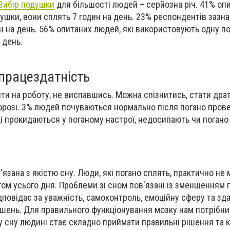
Вибір подушки
для більшості людей – серйозна річ. 41% оп
душки, вони сплять 7 годин на день. 23% респондентів зазн
н на день. 56% опитаних людей, які використовують одну п
 день.
працездатність
йти на роботу, не виспавшись. Можна спізнитись, стати дра
розі. 3% людей почуваються нормально після погано прове
ці прокидаються у поганому настрої, недосипають чи поган
язана з якістю сну. Люди, які погано сплять, практично не
ом усього дня. Проблеми зі сном пов'язані із зменшенням
дповідає за уважність, самоконтроль, емоційну сферу та зд
шень. Для правильного функціонування мозку нам потрібни
 сну людині стає складно приймати правильні рішення та