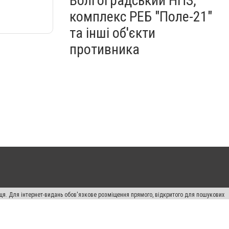
Волгоградський НПЗ,
комплекс РЕБ "Поле-21"
та інші об'єкти
противника
вця. Для інтернет-видань обов'язкове розміщення прямого, відкритого для пошукових
лама" публікуються на правах реклами.