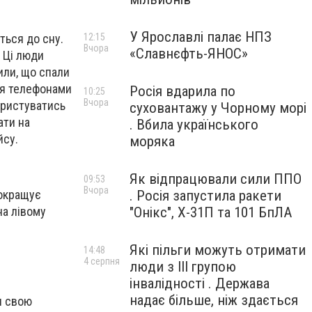
У Ярославлі палає НПЗ
12:15
ться до сну.
Вчора
«Славнєфть-ЯНОС»
 Ці люди
или, що спали
ся телефонами
Росія вдарила по
10:25
Вчора
ористуватись
суховантажу у Чорному морі
ати на
. Вбила українського
йсу.
моряка
Як відпрацювали сили ППО
09:53
Вчора
. Росія запустила ракети
покращує
"Онікс", Х-31П та 101 БпЛА
на лівому
Які пільги можуть отримати
14:48
4 серпня
люди з III групою
інвалідності . Держава
надає більше, ніж здається
и свою