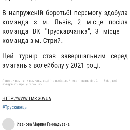
В напруженій боротьбі перемогу здобула
команда з м. Львів, 2 місце посіла
команда ВК "Трускавчанка", 3 місце –
команда з м. Стрий.
Цей турнір став завершальним серед
змагань з волейболу у 2021 році.
Якщо ви помітили помилку, виділіть необхідний текст і натисніть Ctrl + Enter, щоб
повідомити про це редакцію
HTTP://WWW.TMR.GOV.UA
#Трускавець
Иванова Марина Геннадьевна